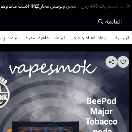
🎯 اكسب نقاط ولاء م
القائمة
الرئيسية
بودات معباة جاهزة
البودات الجاهزة المعباة
بودات بي بود ميجو