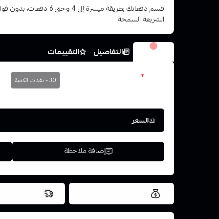
قسم دفعاتك بطريقة ميسرة إلى 4 وح
الشريعة السمحة
الخيارات
التفاصيل
التقييمات
نكوتين
*
30 - نفدت الكمية
اختر
السعر
إضافة ملاحظة
العروض والشحن مجاني
شحن سريع في ن
اسحب و افلت ال
استعراض