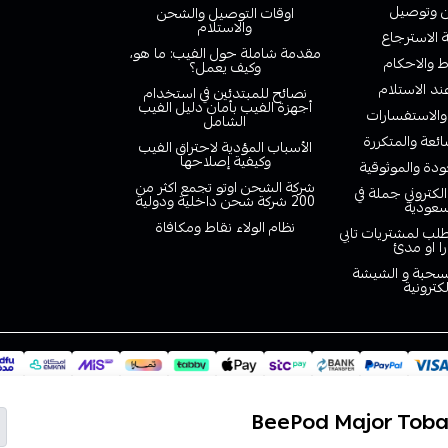
وتوصيل
اوقات التوصيل والشحن
والاستلام
الاسترجاع
مقدمة شاملة حول الفيب: ما هو،
 والاحكام
وكيف يعمل؟
ند الاستلام
نصائح للمبتدئين في استخدام
أجهزة الفيب بأمان دليل الفيب
والاستفسارات
الشامل
ائعة والمتكررة
الأسباب المؤدية لاحتراق الفيب
وكيفية إصلاحها
دة والموثوقية
شركة الشحن اوتو تجمع اكثر من
لكتروني جملة في
200 شركة شحن داخلية ودولية
سعودية
نظام الولاء نقاط ومكافاة
لب لمشتريات تابي
را او مدئ
لسحبة و الشيشة
لكترونية