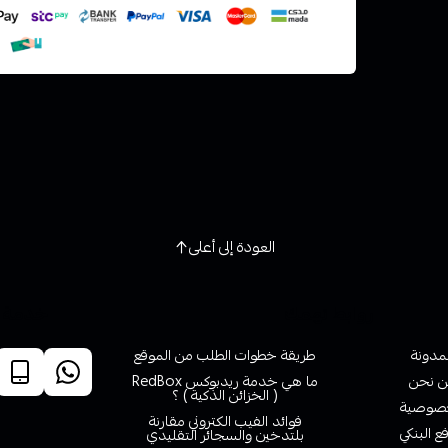
العودة إلى أعلى
روابط تهمك
خدمة ا
لمدونة
طريقة خطوات الطلب من الموقع
 نحن
ما هي خدمة ريدبوكس RedBox
( الخزائن الذكية ) ؟
صوصية
فوائد الفيب الكتروني مقارنة
ع البنكي
بلتدخين والسجائر التقليدي