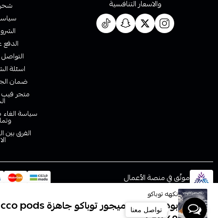
والاسعار التنافسية
شحن 
سياسة 
الشروط
الدفع ع
التواصل 
اسئلة الش
ضمان الجو
متجر فيب ا
ال
سياسة الغاء ط
وتما
الفرق بين ا
الا
موثّق في منصة الأعمال
نكهه توباكو
بودات بي بود ميجور توباكو جاهزة BeePod Major Tobacco pods
تواصل معنا