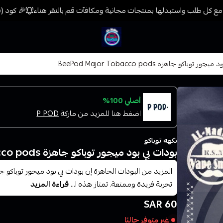
ع كل طلب واستبدلها بمنتجات مجانية ومكافآت قم بالنقر هناء
🎉 كود (فيب) خصم 7% على جميع المنتجات حتى المخ
فيب المدينة
ر توباكو جاهزة BeePod Major Tobacco pods
أصلي 100%
اضغط هنا للمزيد من ماركة
P POD
نكهه توباكو
بودات بي بود ميجور توباكو جاهزة BeePod Major Tobacco pods
المزيد من البودات الجاهزة إن بودات بي بود ميجور توباكو 
تجربة فريدة وممتعة. تمتاز هذه ا...
قراءة المزيد
60 SAR
غير متوفر حاليًا