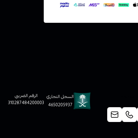
لعملاء
الرقم الضريبي
السجل التجاري
310287484200003
4650205937