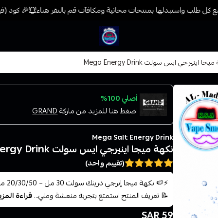
 كل طلب واستبدلها بمنتجات مجانية ومكافآت قم بالنقر هناء
🎉 كود (فيب) خصم 7% على جميع المنتجات حتى المخفضة م
فيب المدينة
يجا اينيرجي ايس سولت Mega Energy Drink
أصلي 100%
اضغط هنا للمزيد من ماركة
GRAND
Mega Salt Energy Drink
نكهة ميجا اينيرجي ايس سولت Mega Energy Drink
(تقييم واحد)
📝 تعريف المنتج استمتع بتجربة منعشة وملي...
قراءة المزي
59 SAR