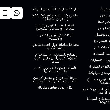
لمدونة
طريقة خطوات الطلب من الموقع
 نحن
ما هي خدمة ريدبوكس RedBox
( الخزائن الذكية ) ؟
صوصية
فوائد الفيب الكتروني مقارنة
ع البنكي
بلتدخين والسجائر التقليدي
وتوصيل
اوقات التوصيل والشحن
والاستلام
الاسترجاع
مقدمة شاملة حول الفيب: ما هو،
 والاحكام
وكيف يعمل؟
ند الاستلام
نصائح للمبتدئين في استخدام
أجهزة الفيب بأمان دليل الفيب
والاستفسارات
الشامل
ائعة والمتكررة
الأسباب المؤدية لاحتراق الفيب
وكيفية إصلاحها
دة والموثوقية
شركة الشحن اوتو تجمع اكثر من
لكتروني جملة في
200 شركة شحن داخلية ودولية
سعودية
نظام الولاء نقاط ومكافاة
لب لمشتريات تابي
را او مدئ
لسحبة و الشيشة
لكترونية