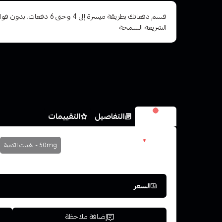
قسم دفعاتك بطريقة ميسرة إلى 4 وح
الشريعة السمحة
الخيارات
التفاصيل
التقييمات
نكوتين
*
50mg - نفدت الكمية
اختر
السعر
إضافة ملاحظة