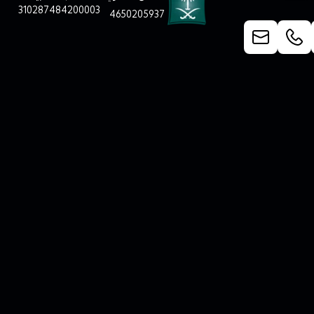
310287484200003
4650205937