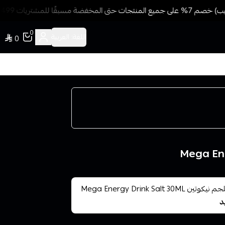
سبقًا للمشتريات 499 ريال + شحن وتوصيل مجاني
0
اللغة:
العربية
0
⚡🍉 نكهة ميجا إنرجي درينك سولت 30 مل – 20/30/50 ملجم نيكوتين Mega Energy Drink Salt 30ML
د