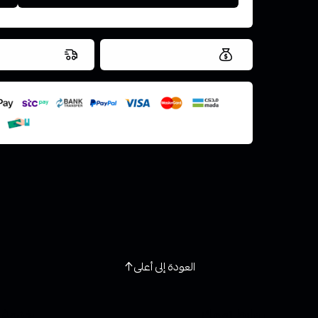
العروض والشحن مجاني
شحن سريع في ن
اسحب و افلت ال
استعراض
العودة إلى أعلى
روابط تهمك
خدمة ا