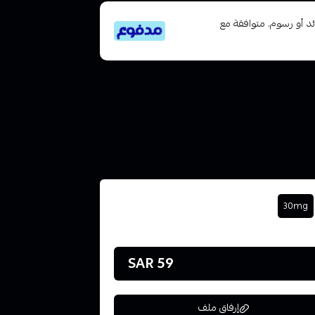
تى 6 دفعات، بدون فوائد أو رسوم. متوافقة مع
30mg
59 SAR
إرفاق ملف