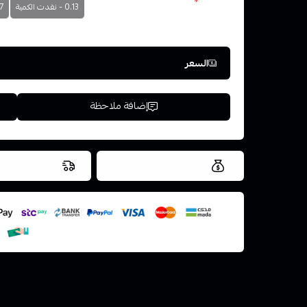
مقاومة
*
0.13 - نفدت الكمية
0.17 
اختر
السعر
إضافة ملاحظة
العروض والشحن مجاني
شحن سريع في ن
اسحب و افلت ال
استعراض