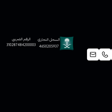
لعملاء
الرقم الضريبي
السجل التجاري
310287484200003
4650205937