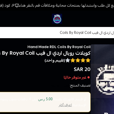
 كل طلب واستبدلها بمنتجات مجانية ومكافآت قم بالنقر هناء
🎉 كود (فيب) خصم 7% على جميع المنتجات حتى المخفضة م
فيب المدينة
ال فيب Coils By Royal Coil
Hand Made RDL Coils By Royal Coil
كويلات رويال اردي ال فيب Coils By Royal Coil
(تقييم واحد)
20 SAR
غير متوفر حاليًا
تصنيف المنتج:
كويلات والبودات
أو قسم فاتورتك بقيمة
على
4
دفعات بدون رسوم تأ
5.00 ر.س
الإسلامية
اعرف أكثر