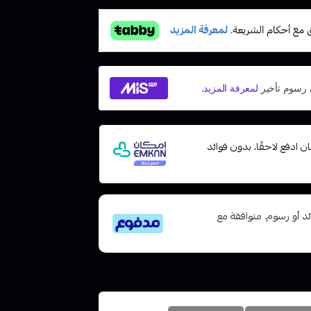
 مع إمكان ادفع لاحقًا، بدون فوائد
تى 6 دفعات، بدون فوائد أو رسوم. متوافقة مع