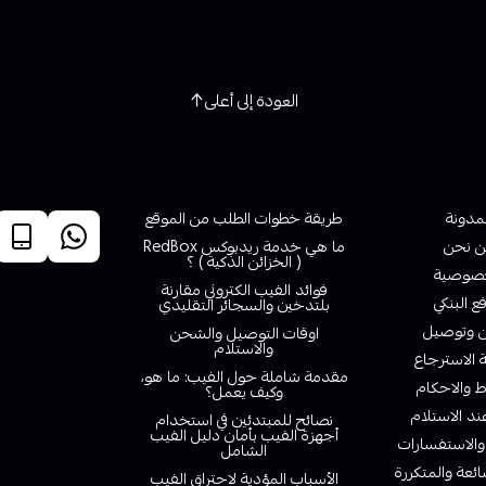
العودة إلى أعلى
روابط تهمك
خدمة ا
لمدونة
طريقة خطوات الطلب من الموقع
 نحن
ما هي خدمة ريدبوكس RedBox
( الخزائن الذكية ) ؟
صوصية
فوائد الفيب الكتروني مقارنة
ع البنكي
بلتدخين والسجائر التقليدي
وتوصيل
اوقات التوصيل والشحن
والاستلام
الاسترجاع
مقدمة شاملة حول الفيب: ما هو،
 والاحكام
وكيف يعمل؟
ند الاستلام
نصائح للمبتدئين في استخدام
أجهزة الفيب بأمان دليل الفيب
والاستفسارات
الشامل
ائعة والمتكررة
الأسباب المؤدية لاحتراق الفيب