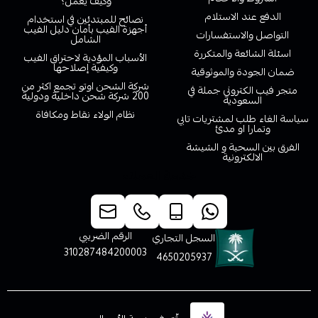
وكيف يعمل؟
الدفع عند الاستلام
نصائح للمبتدئين في استخدام
أجهزة الفيب بأمان دليل الفيب
التواصل والاستفسارات
الشامل
اسئلة الشائعة والمتكررة
الأسباب المؤدية لاحتراق الفيب
وكيفية إصلاحها
ضمان الجودة والموثوقية
شركة الشحن اوتو تجمع اكثر من
متجر فيب الكتروني جملة في
200 شركة شحن داخلية ودولية
السعودية
نظام الولاء نقاط ومكافاة
سياسة الغاء طلب لمشتريات تابي
وتمارا او مدئ
الفرق بين السحبة و الشيشة
الالكترونية
خدمة العملاء
الرقم الضريبي
السجل التجاري
310287484200003
4650205937