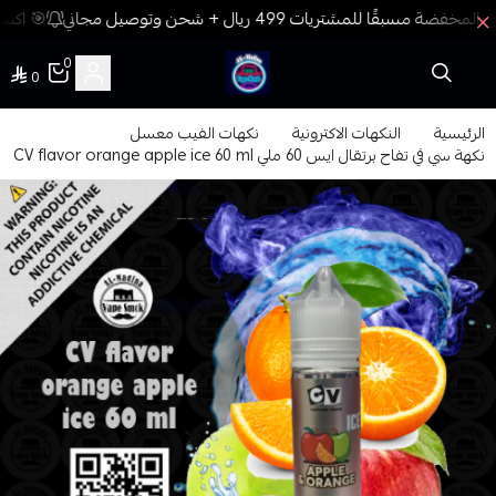
🎯 اكسب
0
0
فيب المدينة
الرئيسية
النكهات الاكترونية
نكهات الفيب معسل
نكهة سي في تفاح برتقال ايس 60 ملي CV flavor orange apple ice 60 ml