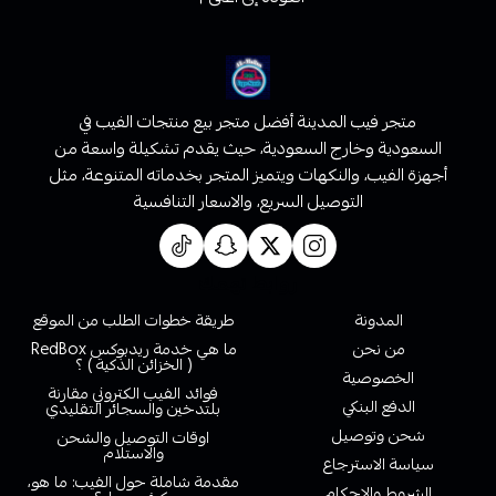
متجر فيب المدينة أفضل متجر بيع منتجات الفيب في
السعودية وخارج السعودية، حيث يقدم تشكيلة واسعة من
أجهزة الفيب، والنكهات ويتميز المتجر بخدماته المتنوعة، مثل
التوصيل السريع، والاسعار التنافسية
روابط تهمك
المدونة
طريقة خطوات الطلب من الموقع
من نحن
ما هي خدمة ريدبوكس RedBox
( الخزائن الذكية ) ؟
الخصوصية
فوائد الفيب الكتروني مقارنة
الدفع البنكي
بلتدخين والسجائر التقليدي
شحن وتوصيل
اوقات التوصيل والشحن
والاستلام
سياسة الاسترجاع
مقدمة شاملة حول الفيب: ما هو،
الشروط والاحكام