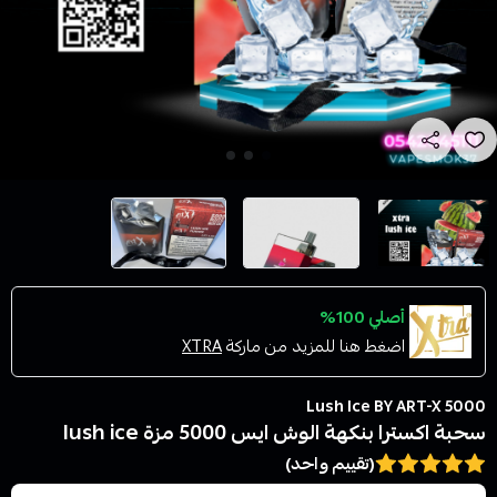
أصلي 100%
اضغط هنا للمزيد من ماركة
XTRA
5000 Lush Ice BY ART-X
سحبة اكسترا بنكهة الوش ايس 5000 مزة lush ice
(تقييم واحد)