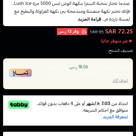
عندما تختار سحبة اكسترا بنكهة الوش ايس 5000 مزة Lush Ice،
فإنك تختبر نكهة منعشة ومندمجة بين نكهة الفراولة والبطيخ مع
لمسة باردة م...
قراءة المزيد
72.25 SAR
وفر
13 ر.س
85 SAR
غير متوفر حاليًا
تصنيف المنتج:
سحبات جاهزة
أو قسم فاتورتك بقيمة
على
4
دفعات
18.06 ر.س
بدون رسوم تأخير، متوافقة مع الشريعة الإسلامية
اعرف أكثر