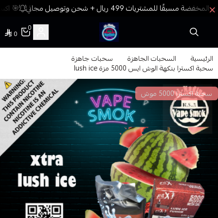
🎯 اكسب
0
0
فيب المدينة
الرئيسية
السحبات الجاهزة
سحبات جاهزة
سحبة اكسترا بنكهة الوش ايس 5000 مزة lush ice
سحبة اكسترا 5000 موش