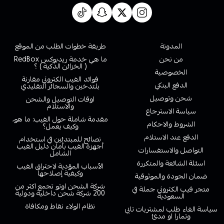
روابط تهمك
المدونة
طريقة خطوات الطلب من الموقع
من نحن
ما هي خدمة ريدبوكس RedBox
( الخزائن الذكية ) ؟
الخصوصية
فوائد الفيب الكتروني مقارنة
الدفع البنكي
بلتدخين والسجائر التقليدي
شحن وتوصيل
اوقات التوصيل والشحن
والاستلام
سياسة الاسترجاع
مقدمة شاملة حول الفيب: ما هو،
الشروط والاحكام
وكيف يعمل؟
الدفع عند الاستلام
نصائح للمبتدئين في استخدام
أجهزة الفيب بأمان دليل الفيب
التواصل والاستفسارات
الشامل
اسئلة الشائعة والمتكررة
الأسباب المؤدية لاحتراق الفيب
وكيفية إصلاحها
ضمان الجودة والموثوقية
شركة الشحن اوتو تجمع اكثر من
متجر فيب الكتروني جملة في
200 شركة شحن داخلية ودولية
السعودية
نظام الولاء نقاط ومكافاة
سياسة الغاء طلب لمشتريات تابي
وتمارا او مدئ