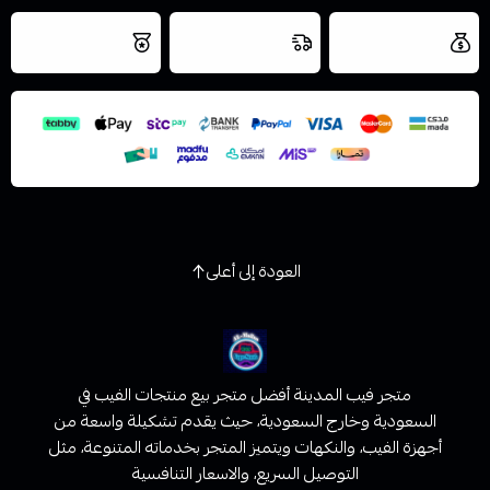
العروض والشحن
شحن سريع في نفس
نتميز بلجودة
مجاني
اليوم
اسحب و افلت الملف هنا
والتخزين الامن
استعراض
العودة إلى أعلى
متجر فيب المدينة أفضل متجر بيع منتجات الفيب في
السعودية وخارج السعودية، حيث يقدم تشكيلة واسعة من
أجهزة الفيب، والنكهات ويتميز المتجر بخدماته المتنوعة، مثل
التوصيل السريع، والاسعار التنافسية