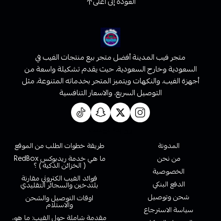
العودة إلى أعلى
متجر فيب المدينة أفضل متجر بيع منتجات الفيب في
السعودية وخارج السعودية، حيث يقدم تشكيلة واسعة من
أجهزة الفيب، والنكهات ويتميز المتجر بخدماته المتنوعة، مثل
التوصيل السريع، والاسعار التنافسية
روابط تهمك
المدونة
طريقة خطوات الطلب من الموقع
من نحن
ما هي خدمة ريدبوكس RedBox
( الخزائن الذكية ) ؟
الخصوصية
فوائد الفيب الكتروني مقارنة
الدفع البنكي
بلتدخين والسجائر التقليدي
شحن وتوصيل
اوقات التوصيل والشحن
والاستلام
سياسة الاسترجاع
مقدمة شاملة حول الفيب: ما هو،