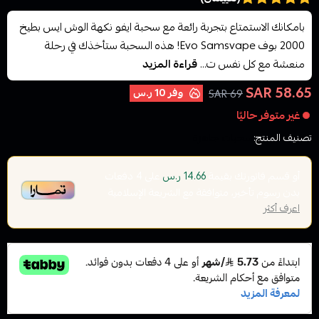
بامكانك الاستمتاع بتجربة رائعة مع سحبة ايفو نكهة الوش ايس بطيخ
2000 بوف Evo Samsvape! هذه السحبة ستأخذك في رحلة
منعشة مع كل نفس ت...
قراءة المزيد
58.65 SAR
وفر
10 ر.س
69 SAR
غير متوفر حاليًا
تصنيف المنتج:
سحبات جاهزة
أو قسم فاتورتك بقيمة
على
4
دفعات
14.66 ر.س
بدون رسوم تأخير، متوافقة مع الشريعة الإسلامية
اعرف أكثر