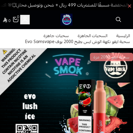
🎯 اكسب
0
0
فيب المدينة
الرئيسية
السحبات الجاهزة
سحبات جاهزة
سحبة ايفو نكهة الوش ايس بطيخ 2000 بوف Evo Samsvape
سحبة ايفو 2000 مزة