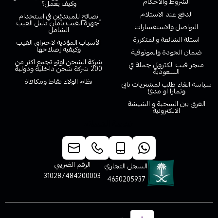
الشروط والاحكام
وكيف يعمل؟
الدفع عند الاستلام
نصائح للمبتدئين في استخدام
أجهزة الفيب بأمان دليل الفيب
التواصل والاستفسارات
الشامل
اسئلة الشائعة والمتكررة
الأسباب المؤدية لاحتراق الفيب
وكيفية إصلاحها
ضمان الجودة والموثوقية
شركة الشحن اوتو تجمع اكثر من
متجر فيب الكتروني جملة في
200 شركة شحن داخلية ودولية
السعودية
نظام الولاء نقاط ومكافاة
سياسة الغاء طلب لمشتريات تابي
وتمارا او مدئ
الفرق بين السحبة و الشيشة
الالكترونية
خدمة العملاء
الرقم الضريبي
السجل التجاري
310287484200003
4650205937