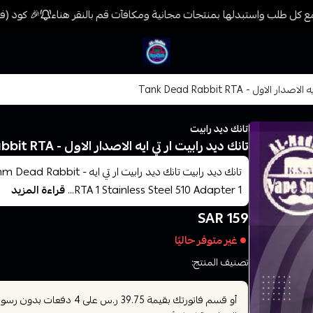
 كل طلب واستبدلها بمنتجات مجانية ومكافآت قم بالنقر هناء
🎉 كود (فيب) خصم 7% على جميع المنتجات حتى المخفضة 
فيب المدينة
لاول - Tank Dead Rabbit RTA
تانك ديد رابيت
تانك ديد رابيت ار تي ايه الاصدار الاول - Tank Dead Rabbit RTA
تانك ديد رابيت تانك ديد راب
RTA 1 Stainless Steel 510 Adapter 1...
قراءة المزيد
159 SAR
غير متوفر حاليًا
تصنيف المنتج:
تانكات
أو قسم فاتورتك بقيمة
على
4
دفعات بدون رسوم ت
39.75 ر.س