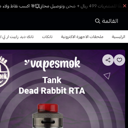
🎯 اكسب نقاط ولاء مع
القائمة
الرئيسية
ملحقات الاجهزة الاكترونية
تانكات
تانك ديد رابيت ار تي ايه الاصدار ا