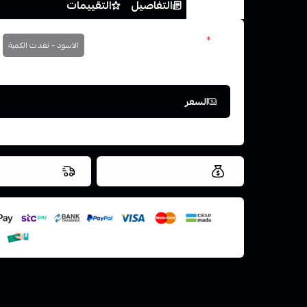
الخيارات
التفاصيل
التقييمات
الون
*
الاسود - نفدت الكمية
اختر
السعر
العروض والشحن مجاني
شحن سريع في ن