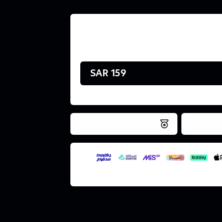
159 SAR
فس اليوم
نتميز بلجودة والتخزين الامن