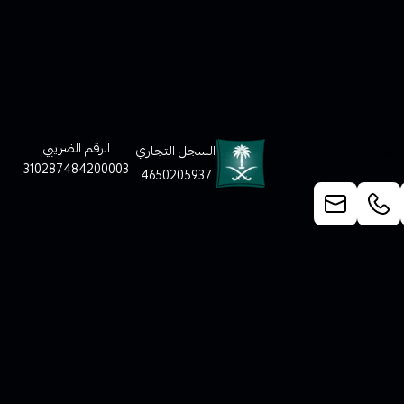
لعملاء
الرقم الضريبي
السجل التجاري
310287484200003
4650205937