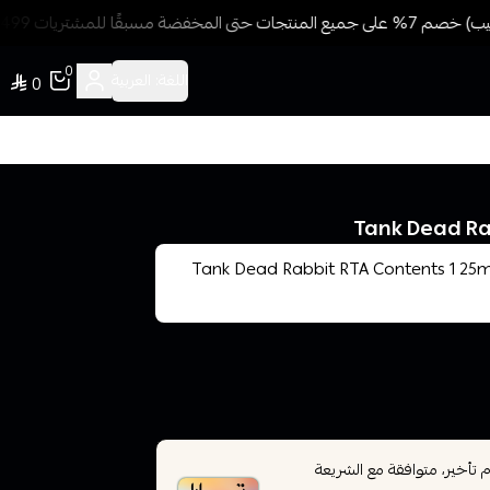
مسبقًا للمشتريات 499 ريال + شحن وتوصيل مجاني
0
اللغة:
العربية
0
يت ار تي ايه - Tank Dead Rabbit RTA Contents 1 25mm Dead Rabbit
أخير، متوافقة مع الشريعة