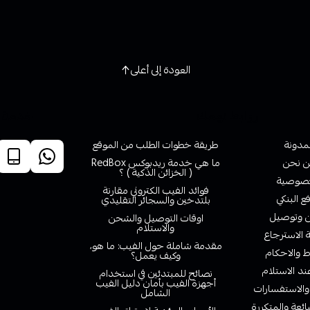
العودة إلى أعلى
روابط تهمك
خدمة ا
لمدونة
طريقة خطوات الطلب من الموقع
 نحن
ما هي خدمة ريدبوكس RedBox
( الخزائن الذكية ) ؟
صوصية
فوائد الفيب الكتروني مقارنة
ع البنكي
بلتدخين والسجائر التقليدي
وتوصيل
اوقات التوصيل والشحن
والاستلام
الاسترجاع
مقدمة شاملة حول الفيب: ما هو،
 والاحكام
وكيف يعمل؟
ند الاستلام
نصائح للمبتدئين في استخدام
أجهزة الفيب بأمان دليل الفيب
والاستفسارات
الشامل
ائعة والمتكررة