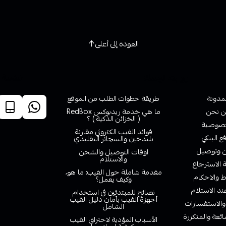
العودة إلى أعلى
روابط تهمك
خدمة ا
لمدونة
طريقة خطوات الطلب من الموقع
 نحن
ما هي خدمة ريدبوكس RedBox
( الخزائن الذكية ) ؟
صوصية
فوائد الفيب الكتروني مقارنة
ع البنكي
بلتدخين والسجائر التقليدي
وتوصيل
اوقات التوصيل والشحن
والاستلام
الاسترجاع
مقدمة شاملة حول الفيب: ما هو،
 والاحكام
وكيف يعمل؟
ند الاستلام
نصائح للمبتدئين في استخدام
أجهزة الفيب بأمان دليل الفيب
والاستفسارات
الشامل
ائعة والمتكررة
الأسباب المؤدية لاحتراق الفيب