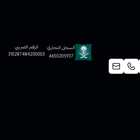
لعملاء
الرقم الضريبي
السجل التجاري
310287484200003
4650205937