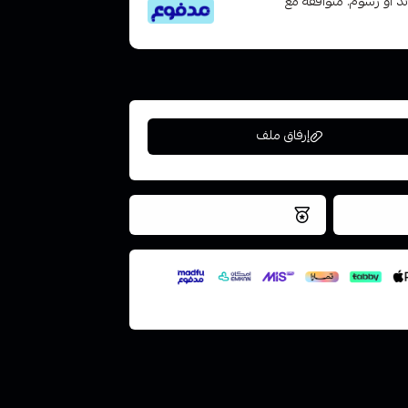
تى 6 دفعات، بدون فوائد أو رسوم. متوافقة مع
إرفاق ملف
فس اليوم
نتميز بلجودة والتخزين الامن
ملف هنا