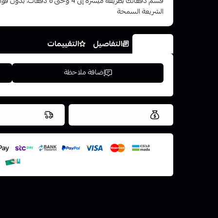
قسم دفعاتك بطريقة ميسرة إلى 4 وح
الشريعة السمحة
الخيارات
التفاصيل
التقييمات
إضافة ملاحظة
العروض والشحن مجاني
شحن سريع في ن
اسحب و افلت ال
استعراض