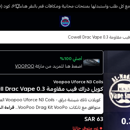
ع كل طلب واستبدلها بمنتجات مجانية ومكافآت قم بالنقر هناء
🎉 كود (فيب) خصم 7% على جميع المنتجات حتى المخ
فيب المدينة
ة 0.3 Cowell Drac Vape
أصلي 100%
اضغط هنا للمزيد من ماركة
VOOPOO
Voopoo Uforce N3 Coils
كويل دراك فيب مقاومة 0.3 Cowell Drac Vape
متوافق مع تانكات: VooPoo Drag Kit VooPo...
قراءة ال
63 SAR
غير متوفر حاليًا