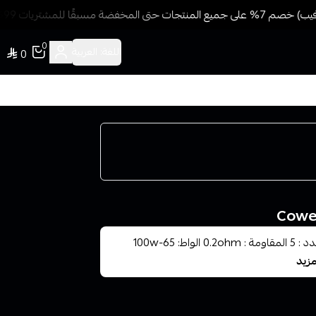
فضة مسبقًا للمشتريات 499 ريال + شحن وتوصيل مجاني
0
اللغة:
العربية
0
كويلات تانك شيشة دراق - Voopoo Uforce N3 Coils العدد : 5 المقاومة : 0.2ohm الواط: 65-100w
مزيد