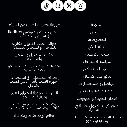
روابط تهمك
المدونة
طريقة خطوات الطلب من الموقع
من نحن
ما هي خدمة ريدبوكس RedBox
( الخزائن الذكية ) ؟
الخصوصية
فوائد الفيب الكتروني مقارنة
الدفع البنكي
بلتدخين والسجائر التقليدي
شحن وتوصيل
اوقات التوصيل والشحن
والاستلام
سياسة الاسترجاع
مقدمة شاملة حول الفيب: ما هو،
الشروط والاحكام
وكيف يعمل؟
الدفع عند الاستلام
نصائح للمبتدئين في استخدام
أجهزة الفيب بأمان دليل الفيب
التواصل والاستفسارات
الشامل
اسئلة الشائعة والمتكررة
الأسباب المؤدية لاحتراق الفيب
وكيفية إصلاحها
ضمان الجودة والموثوقية
شركة الشحن اوتو تجمع اكثر من
متجر فيب الكتروني جملة في
200 شركة شحن داخلية ودولية
السعودية
نظام الولاء نقاط ومكافاة
سياسة الغاء طلب لمشتريات تابي
وتمارا او مدئ