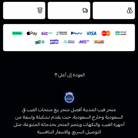
العروض والشحن
شحن سريع في نفس
نتميز بلجودة
مجاني
اليوم
اسحب و افلت الملف هنا
والتخزين الامن
استعراض
العودة إلى أعلى
متجر فيب المدينة أفضل متجر بيع منتجات الفيب في
السعودية وخارج السعودية، حيث يقدم تشكيلة واسعة من
أجهزة الفيب، والنكهات ويتميز المتجر بخدماته المتنوعة، مثل
التوصيل السريع، والاسعار التنافسية