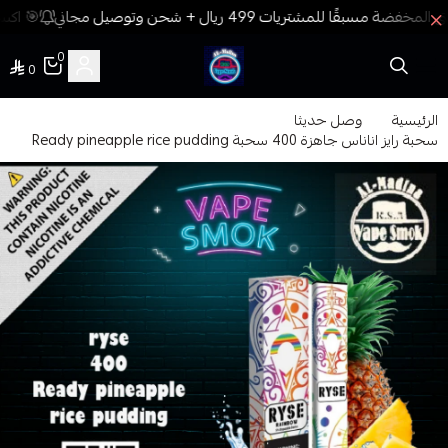
🎯 اكسب
0
0
فيب المدينة
الرئيسية
وصل حديثا
سحبة رايز اناناس جاهزة 400 سحبة Ready pineapple rice pudding