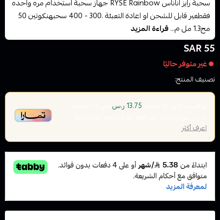
سحبة رايز اناناس RYSE Rainbow جهاز سحبة استخدام مره واحده
فقطغير قابل للشحن او اعادة التعبئة .300 - 400 سحبهنكوتين 50
مج1.3 مل م...
قراءة المزيد
55 SAR
غير متوفر حاليًا
تصنيف المنتج:
وصل حديثا
أو قسم فاتورتك بقيمة
على
4
دفعات
13.75 ر.س
بدون رسوم تأخير، متوافقة مع الشريعة الإسلامية
اعرف أكثر