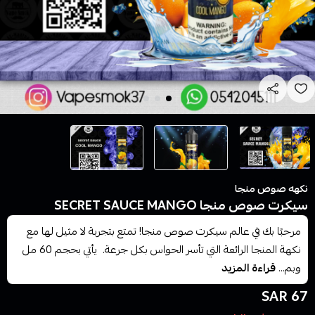
نكهه صوص منجا
سيكرت صوص منجا SECRET SAUCE MANGO
مرحبًا بك في عالم سيكرت صوص منجا! تمتع بتجربة لا مثيل لها مع
نكهة المنجا الرائعة التي تأسر الحواس بكل جرعة. يأتي بحجم 60 مل
وبم...
قراءة المزيد
67 SAR