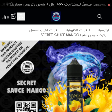
🎯 اكسب
0
0
فيب المدينة
الرئيسية
النكهات الاكترونية
نكهات الفيب معسل
سيكرت صوص منجا SECRET SAUCE MANGO