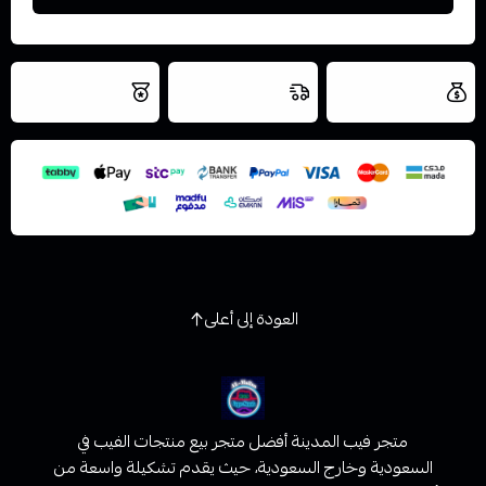
العروض والشحن
شحن سريع في نفس
نتميز بلجودة
مجاني
اليوم
اسحب و افلت الملف هنا
والتخزين الامن
استعراض
العودة إلى أعلى
متجر فيب المدينة أفضل متجر بيع منتجات الفيب في
السعودية وخارج السعودية، حيث يقدم تشكيلة واسعة من