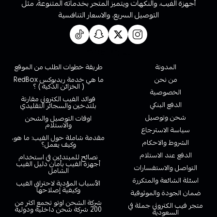
أجهزة الفيب، والنكهات ويتميز المتجر بخدماته المتنوعة، مثل
التوصيل السريع، والاسعار التنافسية
روابط تهمك
المدونة
طريقة خطوات الطلب من الموقع
من نحن
ما هي خدمة ريدبوكس RedBox
( الخزائن الذكية ) ؟
الخصوصية
فوائد الفيب الكتروني مقارنة
الدفع البنكي
بلتدخين والسجائر التقليدي
شحن وتوصيل
اوقات التوصيل والشحن
والاستلام
سياسة الاسترجاع
مقدمة شاملة حول الفيب: ما هو،
الشروط والاحكام
وكيف يعمل؟
الدفع عند الاستلام
نصائح للمبتدئين في استخدام
أجهزة الفيب بأمان دليل الفيب
التواصل والاستفسارات
الشامل
اسئلة الشائعة والمتكررة
الأسباب المؤدية لاحتراق الفيب
وكيفية إصلاحها
ضمان الجودة والموثوقية
شركة الشحن اوتو تجمع اكثر من
متجر فيب الكتروني جملة في
200 شركة شحن داخلية ودولية
السعودية