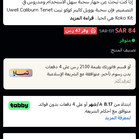
إذا كنت تبحث عن جهاز سحبة سهل الاستخدام ومدروس في
التصميم، فإن سحبة يوويل كاليبر كوكو تينت Uwell Caliburn Tenet
Koko Kit هي الخيا...
قراءة المزيد
84 SAR
وفر
47 ر.س
131 SAR
متوفر
تصنيف المنتج:
اجهزة سحبة السولت سيجارة
أو قسم فاتورتك بقيمة
على
4
دفعات
21.00 ر.س
بدون رسوم تأخير، متوافقة مع الشريعة الإسلامية
اعرف أكثر