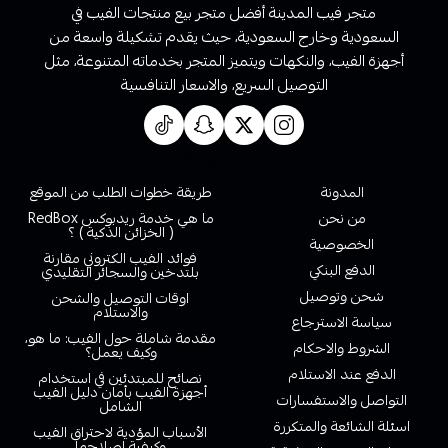
متجر فيب المدينة أفضل متجر بيع منتجات الفيب في
السعودية وخارج السعودية، حيث يقدم تشكيلة واسعة من
أجهزة الفيب، والنكهات ويتميز المتجر بخدماته المتنوعة، مثل
التوصيل السريع، والاسعار التنافسية
روابط تهمك
المدونة
طريقة خطوات الطلب من الموقع
من نحن
ما هي خدمة ريدبوكس RedBox
( الخزائن الذكية ) ؟
الخصوصية
فوائد الفيب الكتروني مقارنة
الدفع البنكي
بلتدخين والسجائر التقليدي
شحن وتوصيل
اوقات التوصيل والشحن
والاستلام
سياسة الاسترجاع
مقدمة شاملة حول الفيب: ما هو،
الشروط والاحكام
وكيف يعمل؟
الدفع عند الاستلام
نصائح للمبتدئين في استخدام
أجهزة الفيب بأمان دليل الفيب
التواصل والاستفسارات
الشامل
اسئلة الشائعة والمتكررة
الأسباب المؤدية لاحتراق الفيب
وكيفية إصلاحها