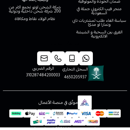
ضمان الجودة والموثوقية
شركة الشحن اوتو تجمع اكثر من
متجر فيب الكتروني جملة في
200 شركة شحن داخلية ودولية
السعودية
نظام الولاء نقاط ومكافاة
سياسة الغاء طلب لمشتريات تابي
وتمارا او مدئ
الفرق بين السحبة و الشيشة
الالكترونية
خدمة العملاء
الرقم الضريبي
السجل التجاري
310287484200003
4650205937
موثّق في منصة الأعمال
الحقوق محفوظة | 2026
فيب المدينة