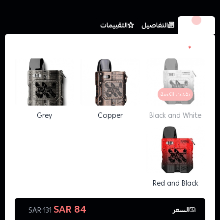
الخيارات
التفاصيل
التقييمات
الون
*
نفدت الكمية
Grey
Copper
Black and White
Red and Black
84 SAR
السعر
131 SAR