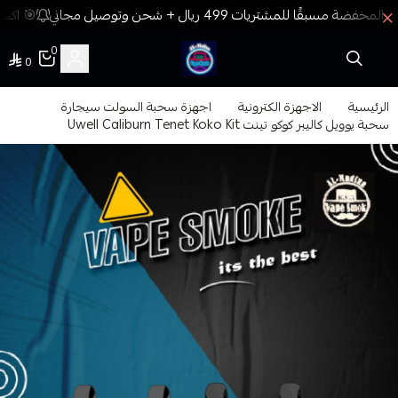
🎯 اكسب
0
0
فيب المدينة
الرئيسية
الاجهزة الكترونية
اجهزة سحبة السولت سيجارة
سحبة يوويل كاليبر كوكو تينت Uwell Caliburn Tenet Koko Kit