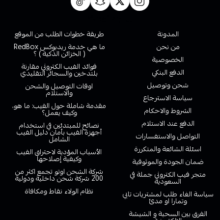
روابط تهمك
المدونة
طريقة خطوات الطلب من الموقع
من نحن
ما هي خدمة ريدبوكس RedBox
( الخزائن الذكية ) ؟
الخصوصية
فوائد الفيب الكتروني مقارنة
الدفع البنكي
بلتدخين والسجائر التقليدي
شحن وتوصيل
اوقات التوصيل والشحن
والاستلام
سياسة الاسترجاع
مقدمة شاملة حول الفيب: ما هو،
الشروط والاحكام
وكيف يعمل؟
الدفع عند الاستلام
نصائح للمبتدئين في استخدام
أجهزة الفيب بأمان دليل الفيب
التواصل والاستفسارات
الشامل
اسئلة الشائعة والمتكررة
الأسباب المؤدية لاحتراق الفيب
وكيفية إصلاحها
ضمان الجودة والموثوقية
شركة الشحن اوتو تجمع اكثر من
متجر فيب الكتروني جملة في
200 شركة شحن داخلية ودولية
السعودية
نظام الولاء نقاط ومكافاة
سياسة الغاء طلب لمشتريات تابي
وتمارا او مدئ
الفرق بين السحبة و الشيشة