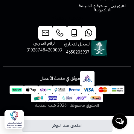
الفرق بين السحبة و الشيشة
الالكترونية
خدمة العملاء
الرقم الضريبي
السجل التجاري
310287484200003
4650205937
موثّق في منصة الأعمال
الحقوق محفوظة | 2026
فيب المدينة
اعلمني عند التوفر