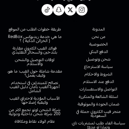
روابط تهمك
المدونة
طريقة خطوات الطلب من الموقع
من نحن
ما هي خدمة ريدبوكس RedBox
( الخزائن الذكية ) ؟
الخصوصية
فوائد الفيب الكتروني مقارنة
الدفع البنكي
بلتدخين والسجائر التقليدي
شحن وتوصيل
اوقات التوصيل والشحن
والاستلام
سياسة الاسترجاع
مقدمة شاملة حول الفيب: ما هو،
الشروط والاحكام
وكيف يعمل؟
الدفع عند الاستلام
نصائح للمبتدئين في استخدام
أجهزة الفيب بأمان دليل الفيب
التواصل والاستفسارات
الشامل
اسئلة الشائعة والمتكررة
الأسباب المؤدية لاحتراق الفيب
وكيفية إصلاحها
ضمان الجودة والموثوقية
شركة الشحن اوتو تجمع اكثر من
متجر فيب الكتروني جملة في
200 شركة شحن داخلية ودولية
السعودية
نظام الولاء نقاط ومكافاة
سياسة الغاء طلب لمشتريات تابي
وتمارا او مدئ