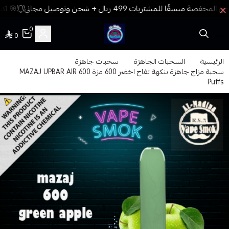
🎯 اكس
0
0
فيب المدينة
الرئيسية
السحبات الجاهزة
سحبات جاهزة
سحبة مزاج جاهزة بنكهة تفاح اخضر 600 مزة MAZAJ UPBAR AIR 600
Puffs