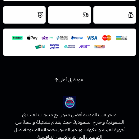
العروض والشحن
شحن سريع في نفس
نتميز بلجودة
مجاني
اليوم
اسحب و افلت الملف هنا
والتخزين الامن
استعراض
العودة إلى أعلى
متجر فيب المدينة أفضل متجر بيع منتجات الفيب في
السعودية وخارج السعودية، حيث يقدم تشكيلة واسعة من
أجهزة الفيب، والنكهات ويتميز المتجر بخدماته المتنوعة، مثل
التوصيل السريع، والاسعار التنافسية