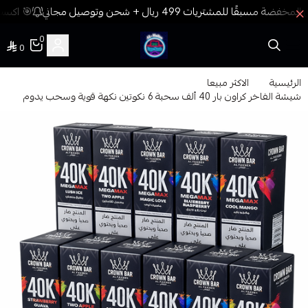
🎯 اكسب 
0
0
فيب المدينة
الرئيسية
الاكثر مبيعا
شيشة الفاخر كراون بار 40 ألف سحبة 6 نكوتين نكهة قوية وسحب يدوم