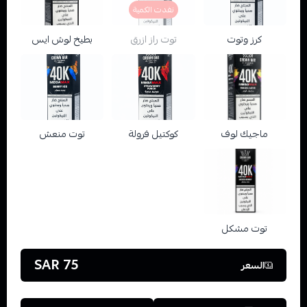
نفدت الكمية
كرز وتوت
توت راز ازرق
بطيخ لوش ايس
ماجيك لوف
كوكتيل فرولة
توت منعش
توت مشكل
75 SAR
السعر