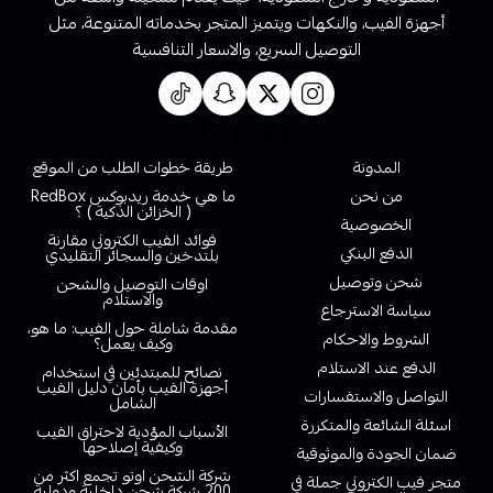
أجهزة الفيب، والنكهات ويتميز المتجر بخدماته المتنوعة، مثل
التوصيل السريع، والاسعار التنافسية
روابط تهمك
المدونة
طريقة خطوات الطلب من الموقع
من نحن
ما هي خدمة ريدبوكس RedBox
( الخزائن الذكية ) ؟
الخصوصية
فوائد الفيب الكتروني مقارنة
الدفع البنكي
بلتدخين والسجائر التقليدي
شحن وتوصيل
اوقات التوصيل والشحن
والاستلام
سياسة الاسترجاع
مقدمة شاملة حول الفيب: ما هو،
الشروط والاحكام
وكيف يعمل؟
الدفع عند الاستلام
نصائح للمبتدئين في استخدام
أجهزة الفيب بأمان دليل الفيب
التواصل والاستفسارات
الشامل
اسئلة الشائعة والمتكررة
الأسباب المؤدية لاحتراق الفيب
وكيفية إصلاحها
ضمان الجودة والموثوقية
شركة الشحن اوتو تجمع اكثر من
متجر فيب الكتروني جملة في
200 شركة شحن داخلية ودولية