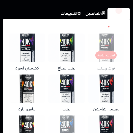
الخيارات
التفاصيل
التقييمات
النكهات
*
نفدت الكمية
توت وعنب
عنب نعناع
كشمش اسود
معسل تفاحتين
عنب
مانجو بارد