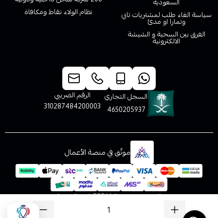
السعودية
نظام الولاء نقاط ومكافاة
سياسة الغاء طلب لمشتريات تابي
وتمارا او مدئ
الفرق بين السحبة و الشيشة
الالكترونية
خدمة العملاء
الرقم الضريبي
السجل التجاري
310287484200003
4650205937
موثّق في منصة الأعمال
الحقوق محفوظة | 2026
فيب المدينة