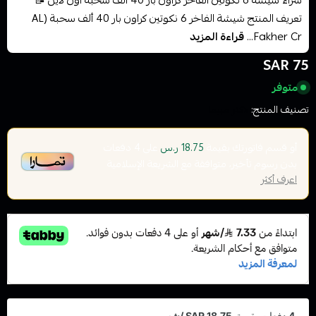
شراء شيشة 6 نكوتين الفاخر كراون بار 40 ألف سحبة أون لاين 📝
تعريف المنتج شيشة الفاخر 6 نكوتين كراون بار 40 ألف سحبة (AL
Fakher Cr...
قراءة المزيد
75 SAR
متوفر
تصنيف المنتج:
الاكثر مبيعا
أو قسم فاتورتك بقيمة
على
4
دفعات
18.75 ر.س
بدون رسوم تأخير، متوافقة مع الشريعة الإسلامية
اعرف أكثر