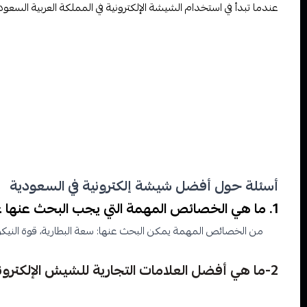
عندما تبدأ في استخدام الشيشة الإلكترونية في المملكة العربية السعود
احترام القوانين المحلية: تذكر أن هناك قوانين تنظم استخدام الشيشة
عدم الاستخدام في الأماكن العامة الممنوعة: تجنب استخدام الشيشة ا
يمكن استخدامها.
التواصل مع المجتمع: قد تجد أن هناك أشخاصًا في مجتمعك يحتاج
الخاصة بك.
توخي الحذر مع النكهات: اختر النكهات بعناية وتذكر أنه يجب تجنب 
مشاركة المعرفة: إذا كنت تجد أن الشيشة الإلكترونية تساعدك على
الصيانة والتنظيف الدوري: اعتن بجهاز الشيشة الإلكترونية ونظّفه
الابتعاد عن الشبهات: تجنب شراء المنتجات من مصادر غير معرو
أسئلة حول أفضل شيشة إلكترونية في السعودية
1. ما هي الخصائص المهمة التي يجب البحث عنها عند شراء شيشة إلكترونية في السعودية؟
من الخصائص المهمة يمكن البحث عنها: سعة البطارية، قوة النيك
2-ما هي أفضل العلامات التجارية للشيش الإلكترونية في السعودية؟
توجد العديد من العلامات التجارية للشيش الإلكترونية في السوق 