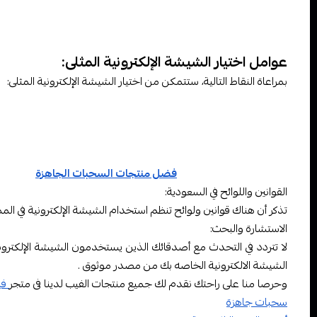
المكونات الأساسية: تتألف الشيشة الإلكترونية عادةً من البطارية، و
السوائل والنكهات: تعد السوائل والنكهات جزءًا مهمًا من تجربة ال
والتبغ.
عوامل اختيار الشيشة الإلكترونية المثلى:
بمراعاة النقاط التالية، ستتمكن من اختيار الشيشة الإلكترونية المثلى:
أداء البطارية والمتانة: ابحث عن شيشة تأتي مع بطارية عالية الأداء 
سهولة الاستخدام: تأكد من أن الشيشة سهلة الاستخدام وصيانتها
ضبط النكهات والنيكوتين: قد يكون لديك تفضيلات خاصة للنكهات
سعر الشيشة وتكلفة السوائل: قارن الأسعار وتكاليف السوائل بين ال
يمكنك الحصول على ا
فضل منتجات السحبات الجاهزة
وتوصيل 
القوانين واللوائح في السعودية:
تذكر أن هناك قوانين ولوائح تنظم استخدام الشيشة الإلكترونية في الممل
الاستشارة والبحث:
لا تتردد في التحدث مع أصدقائك الذين يستخدمون الشيشة الإلكترونية
الشيشة الالكترونية الخاصه بك من مصدر موثوق .
وحرصا منا على راحتك نقدم لك جميع منتجات الفيب لدينا فى متجر
في
سحبات جاهزة