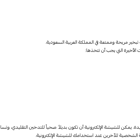
تبخير مريحة وممتعة في المملكة العربية السعودية.
 الأخيرة التي يجب أن تتخذها:
 موثوق به. يمكنك البحث عن المتاجر المحلية أو الإلكترونية التي تقدم من
ة تشغيلها وملء السوائل وتنظيفها. اقرأ دليل الاستخدام الذي يأتي مع الجهاز
، لذا تجنب تركها في درجات الحرارة العالية أو الأماكن الرطبة. كما يجب تجنب 
لتي تصدرها العلامة التجارية لجهاز الشيشة الإلكترونية الخاص بك. قد تكون 
. تجربة الشيشة الإلكترونية تعتمد على التفرغ لتجربة مختلفة واكتشاف ما ين
 يمكن للشيشة الإلكترونية أن تكون بديلاً صحياً للتدخين التقليدي، وتساعد
صية الشخصية للآخرين عند استخدامك للشيشة الإلكترونية.