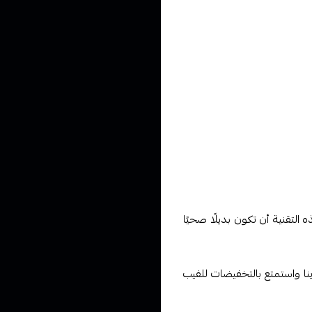
واللوائح المحلية عند الشراء
 التقنية أن تكون بديلًا صحيًا
نا واستمتع بالتخفيضات للفيب