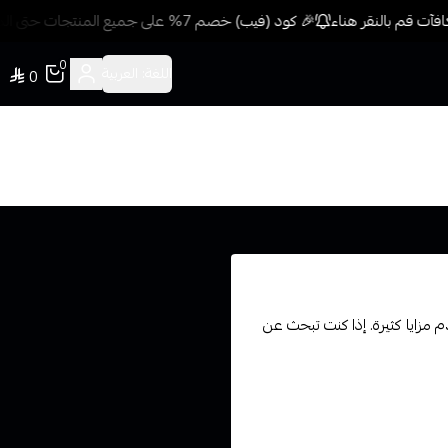
 قم بالنقر هناء
🎉 كود (فيب) خصم 7% على جميع المنتجات حتى المخفضة مسبقًا للمشتريات 499 ريال + شحن وتوصيل مجاني
0
اللغة:
العربية
0
 مزايا كثيرة. إذا كنت تبحث عن