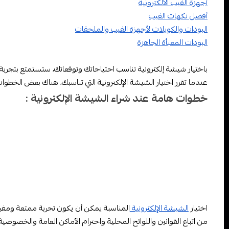
أجهزة الفيب الالكترونية
أفضل نكهات الفيب
البودات والكويلات لأجهزة الفيب والملحقات
البودات المعبأة الجاهزة
باختيار شيشة إلكترونية تناسب احتياجاتك وتوقعاتك، ستستمتع بتجربة 
عندما تقرر اختيار الشيشة الإلكترونية التي تناسبك، هناك بعض الخطوات
خطوات هامة عند شراء الشيشة الإلكترونية :
شراء من مصدر موثوق: تأكد من شراء الشيشة الإلكترونية من مصدر
تعلم كيفية الاستخدام: قبل استخدام الشيشة الإلكترونية، تعلم كيفي
المحافظة على الأمان: تذكر أن الشيشة الإلكترونية تحتوي على بطارية
على أمان الجهاز.
المتابعة والتحديثات: ابق على اطلاع على التحديثات والتطويرات ا
أداء الجهاز.
استمتع بتجربتك: ابدأ في التدخين بلطف واستمتع بالنكهات المتاحة
اختيار
الشيشة الإلكترونية
المناسبة يمكن أن يكون تجربة ممتعة ومفيدة.
من اتباع القوانين واللوائح المحلية واحترام الأماكن العامة والخصو