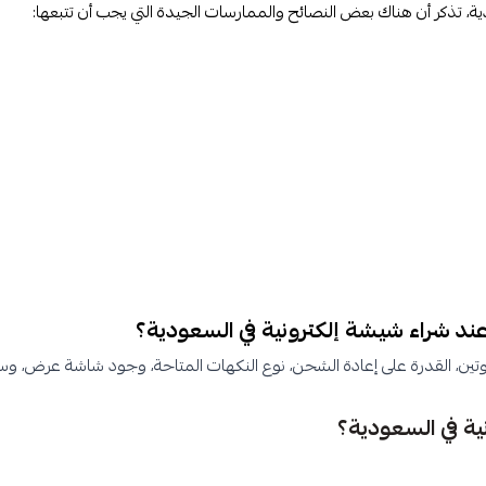
ية، تذكر أن هناك بعض النصائح والممارسات الجيدة التي يجب أن تتبعها:
 الإلكترونية في السعودية. تأكد من الامتثال لهذه القوانين واحترام اللوائح ال
لإلكترونية في الأماكن العامة حيث يمنع التدخين والتبخير. اطلع على اللوائح 
ون إلى المزيد من المعلومات حول الشيشة الإلكترونية. تحدث معهم بإحترام
النكهات القوية التي تحتوي على مستويات عالية من النيكوتين إذا كنت تبغي ا
 ترك التدخين التقليدي، شارك تجربتك مع الآخرين لتشجيعهم على اتخاذ قرار
 بانتظام لضمان عمله بكفاءة وللحفاظ على نكهة السوائل.
فة أو غير موثوقة. قم بشراء منتجاتك من مصادر موثوقة ومتخصصة.
وتين، القدرة على إعادة الشحن، نوع النكهات المتاحة، وجود شاشة عرض، وس
السعودي. بعض العلامات التجارية المعروفة تشمل "سموك" و "فاب بن" و "جوي