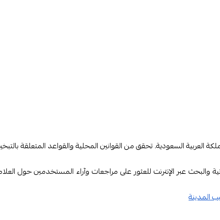
خزان السائل (النيكوتين)، والملف (السخان).
شيشة الإلكترونية. يمكنك الاختيار من بين مجموعة متنوعة من النكهات، بما ف
وتتميز بالمتانة لتوفير تجربة مستدامة.
.
 ومستوى النيكوتين. تحقق من أن الشيشة تتيح ضبط هذه العوامل.
علامات التجارية المختلفة.
سريع بالسعودية الان
كة العربية السعودية. تحقق من القوانين المحلية والقواعد المتعلقة بالتبخير ف
 والبحث عبر الإنترنت للعثور على مراجعات وآراء المستخدمين حول العلاما
ب المدينة