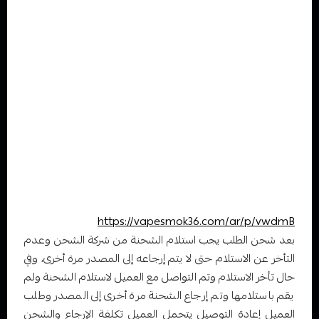
في حال تم التواصل مع العميل لي ايصال الطلب ولم يستلم
من المندوب عند الوصول تحسب عليه قيمة التوصيل
ملاحظة : طلبات الشحن لا تسترجع بعد تسليمها لشركات
الشحن وذلك لضمان جودة المنتج امل التاكد من جميع الطلبات
المطلوبة قبل
اتمام عملية الدفع
وفي الطلب لم يتم تسليمة للشحن وحاب العميل الغاه الطلب
سيتم احتساب رسوم الشراء الموضحه في الرابط الاسفل
https://vapesmok36.com/ar/p/vwdmB
بعد شحن الطلب يجب استلام الشحنة من شركة الشحن وعدم
التأخر عن الاستلام حتى لا يتم إرجاعه إلى المصدر مرة أخرى، وفي
حال تأخر الاستلام وتم التواصل مع العميل لاستلام الشحنة ولم
يقم باستلامها وتم إرجاع الشحنة مرة أخرى إلى المصدر وطلب
العميل إعادة التوصيل يتحمل العميل تكلفة الإرجاع والشحن