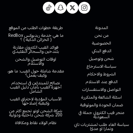
روابط تهمك
المدونة
طريقة خطوات الطلب من الموقع
من نحن
ما هي خدمة ريدبوكس RedBox
( الخزائن الذكية ) ؟
الخصوصية
فوائد الفيب الكتروني مقارنة
الدفع البنكي
بلتدخين والسجائر التقليدي
شحن وتوصيل
اوقات التوصيل والشحن
والاستلام
سياسة الاسترجاع
مقدمة شاملة حول الفيب: ما هو،
الشروط والاحكام
وكيف يعمل؟
الدفع عند الاستلام
نصائح للمبتدئين في استخدام
أجهزة الفيب بأمان دليل الفيب
التواصل والاستفسارات
الشامل
اسئلة الشائعة والمتكررة
الأسباب المؤدية لاحتراق الفيب
وكيفية إصلاحها
ضمان الجودة والموثوقية
شركة الشحن اوتو تجمع اكثر من
متجر فيب الكتروني جملة في
200 شركة شحن داخلية ودولية
السعودية
نظام الولاء نقاط ومكافاة
سياسة الغاء طلب لمشتريات تابي
وتمارا او مدئ