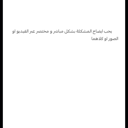
يمكن الإرجاع أو الاستبدال إذا كان المنتج مختلف أو خاطئ
عن ما تم طلبه من العميل بنفس حالته الأصلية عند التسليم
ومغلفا بالغلاف الأصلي ولم يتم استعماله او فتحه ابدا خلال
مدة أقصاها يوم (1) فقط
يجب ايضاح المشكلة بشكل مباشر و مختصر عبر الفيديو او
الصور او كلاهما
.
طلب الاسترجاع يتم خلال (1) يوم من تاريخ الاستلام ولن ينظر
فى اى طلب بعد انتهاء المده .
عند الاسترجاع او الاستبدال في كون المنتج خاطئا تكون رسوم
المندوب او رسوم شركة الشحن على الموقع فيب المدينة
يجب على العميل عند استلام الطلب من المندوب التأكد من
الطلب .