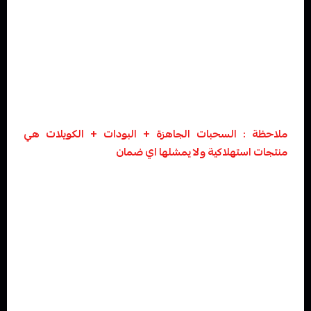
ذالك بفديو مختصر عن الاشكالية او الخلل في مدة لاتزيد عن 24
ساعه من تاريخ الاستلام وعند التاكيد من الخلل سنقوم نحن
فيب المدينة بارسال لكم بوليصه استرجاع لكم وتسليم المنتج
لشركة الشحن مع كامل ملحقات المنتج والكرتونة للمنتج
الاكسسوارات الاستهلاكية مثل الكويلات و البودات أو
السحبات استخدام مرة واحدة لا يوجد عليها ضمان
ملاحظة : السحبات الجاهزة + البودات + الكويلات هي
منتجات استهلاكية ولا يمشلها اي ضمان
لا يمكن استرجاع او استبدال النكهات والاكسسوارات لذا
نرجوا الاختيار بعناية فائقة ومراجعة الطلب قبل اعتماده.
تخضع منتجاتنا لسياسة الاسترجاع أو الاستبدال وفق الشروط
و الاحكام المنصوص عليها في هذه الصفحة .
لا يمكن الإرجاع أو الاستبدال للمنتجات التي طلبها العميل وتم
تسليمها نهائيا