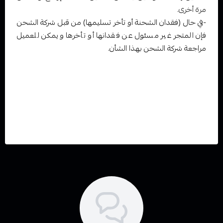
مرة أخرى.
-في حال (فقدان الشحنة أو تأخر تسليمها) من قبل شركة الشحن
فإن المتجر غير مسئول عن فقدانها أو تأخرها ويمكن للعميل
مراجعة شركة الشحن بهذا الشأن.
شكرا لتفهمكم
لي استفساراتكم تواصلو معنا عبر الواتساب 00966542045111