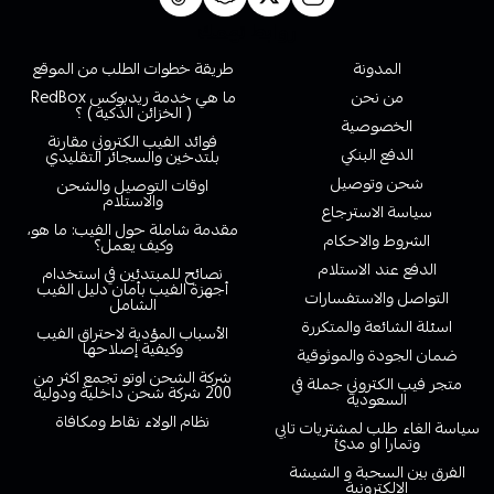
روابط تهمك
المدونة
طريقة خطوات الطلب من الموقع
من نحن
ما هي خدمة ريدبوكس RedBox
( الخزائن الذكية ) ؟
الخصوصية
فوائد الفيب الكتروني مقارنة
الدفع البنكي
بلتدخين والسجائر التقليدي
شحن وتوصيل
اوقات التوصيل والشحن
والاستلام
سياسة الاسترجاع
مقدمة شاملة حول الفيب: ما هو،
الشروط والاحكام
وكيف يعمل؟
الدفع عند الاستلام
نصائح للمبتدئين في استخدام
أجهزة الفيب بأمان دليل الفيب
التواصل والاستفسارات
الشامل
اسئلة الشائعة والمتكررة
الأسباب المؤدية لاحتراق الفيب
وكيفية إصلاحها
ضمان الجودة والموثوقية
شركة الشحن اوتو تجمع اكثر من
متجر فيب الكتروني جملة في
200 شركة شحن داخلية ودولية
السعودية
نظام الولاء نقاط ومكافاة
سياسة الغاء طلب لمشتريات تابي
وتمارا او مدئ
الفرق بين السحبة و الشيشة
الالكترونية