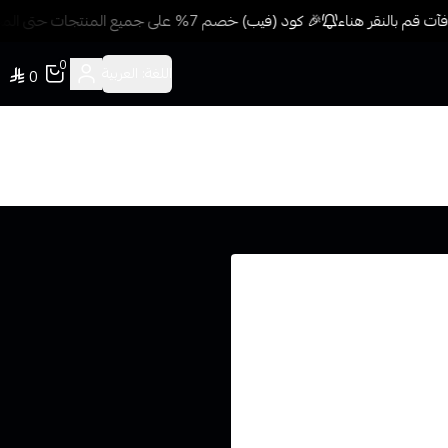
 قم بالنقر هناء
🎉 كود (فيب) خصم 7% على جميع المنتجات حتى المخفضة مسبقًا للمشتريات 499 ريال + شحن وتوصيل مجاني
0
اللغة:
العربية
0
لوماتك. وأخيرًا، تُحدّد هذه
 موقعٍ آخر، فأنتَ توافق على
خصوصيّة. وسنقوم بجمع المعلومات