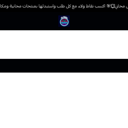
🎯 اكسب نقاط ولاء مع كل طلب واستبدلها بمنتجات مجانية ومكافآت
فيب المدينة
 ظروفٍ معينةٍ). كما تذكرُ أيضًا الإجراءات المتبعة لضمان خصوصية مع
ية واستخدامها والكشف عنها. ومن خلال زيارتك للموقع مباشرةً أو عن طريق
 اسمك وغيره من المعلومات التي تتعلّق بك وفقًا للّنحو المبيّن في سياسة ال