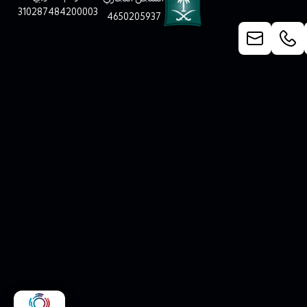
310287484200003
4650205937