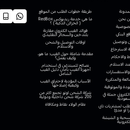
لمدونة
طريقة خطوات الطلب من الموقع
 نحن
ما هي خدمة ريدبوكس RedBox
( الخزائن الذكية ) ؟
صوصية
فوائد الفيب الكتروني مقارنة
ع البنكي
بلتدخين والسجائر التقليدي
وتوصيل
اوقات التوصيل والشحن
والاستلام
الاسترجاع
مقدمة شاملة حول الفيب: ما هو،
 والاحكام
وكيف يعمل؟
ند الاستلام
نصائح للمبتدئين في استخدام
أجهزة الفيب بأمان دليل الفيب
والاستفسارات
الشامل
ائعة والمتكررة
الأسباب المؤدية لاحتراق الفيب
وكيفية إصلاحها
دة والموثوقية
شركة الشحن اوتو تجمع اكثر من
لكتروني جملة في
200 شركة شحن داخلية ودولية
سعودية
نظام الولاء نقاط ومكافاة
لب لمشتريات تابي
را او مدئ
لسحبة و الشيشة
لكترونية