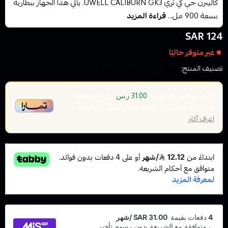
كاليبرن جي كي ثري UWELL CALIBURN GK3. يأتي هذا الجهاز ببطارية
بسعة 900 مل...
قراءة المزيد
124 SAR
غير متوفر حاليًا
تصنيف المنتج:
اجهزة سحبة السولت سيجارة
أو قسم فاتورتك بقيمة
على
4
دفعات
31.00 ر.س
بدون رسوم تأخير، متوافقة مع الشريعة الإسلامية
اعرف أكثر