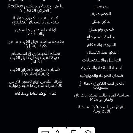
من نحن
ما هي خدمة ريدبوكس RedBox
( الخزائن الذكية ) ؟
الخصوصية
فوائد الفيب الكتروني مقارنة
الدفع البنكي
بلتدخين والسجائر التقليدي
شحن وتوصيل
اوقات التوصيل والشحن
والاستلام
سياسة الاسترجاع
مقدمة شاملة حول الفيب: ما هو،
الشروط والاحكام
وكيف يعمل؟
الدفع عند الاستلام
نصائح للمبتدئين في استخدام
أجهزة الفيب بأمان دليل الفيب
التواصل والاستفسارات
الشامل
اسئلة الشائعة والمتكررة
الأسباب المؤدية لاحتراق الفيب
وكيفية إصلاحها
ضمان الجودة والموثوقية
شركة الشحن اوتو تجمع اكثر من
متجر فيب الكتروني جملة في
200 شركة شحن داخلية ودولية
السعودية
نظام الولاء نقاط ومكافاة
سياسة الغاء طلب لمشتريات تابي
وتمارا او مدئ
الفرق بين السحبة و الشيشة
الالكترونية
خدمة العملاء