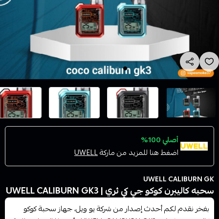
أصلي 100%
اضغط هنا للمزيد من ماركة
UWELL
UWELL CALIBURN GK
سحبه كاليبرن كوكو جي كي ثري | UWELL CALIBURN GK3
بفخر نقدم لكم أحدث إصدار من شركة يو ويل، جهاز سحبة كوكو