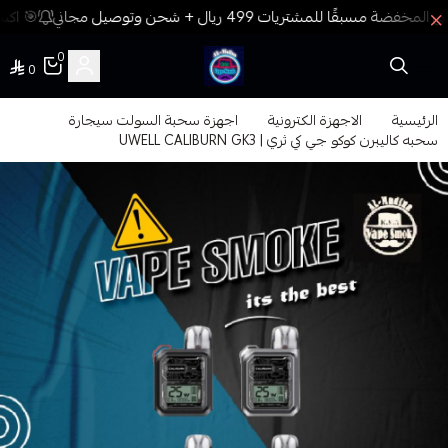
🎯 اكسب
0
0
فيب المدينة
الرئيسية
الاجهزة الكترونية
اجهزة سحبة السولت سيجارة
سحبه كاليبرن كوكو جي كي ثري | UWELL CALIBURN GK3