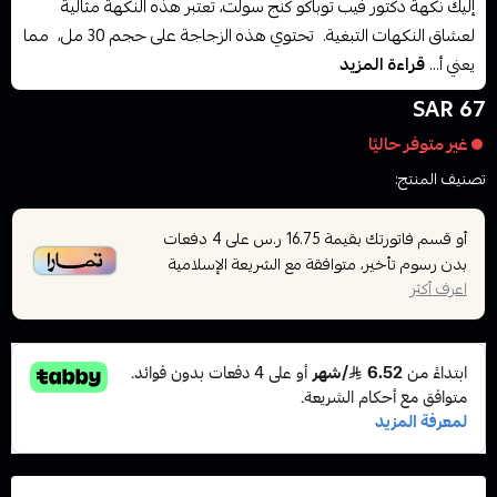
إليك نكهة دكتور فيب توباكو كنج سولت، تعتبر هذه النكهة مثالية
لعشاق النكهات التبغية. تحتوي هذه الزجاجة على حجم 30 مل، مما
يعني أ...
قراءة المزيد
67 SAR
غير متوفر حاليًا
تصنيف المنتج:
نكهات السيجارة الاكتروني سولت
أو قسم فاتورتك بقيمة
على
4
دفعات
16.75 ر.س
بدون رسوم تأخير، متوافقة مع الشريعة الإسلامية
اعرف أكثر