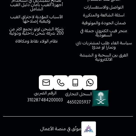
نصائح للمبتدئين في استخدام
أجهزة الفيب بأمان دليل الفيب
التواصل والاستفسارات
الشامل
اسئلة الشائعة والمتكررة
الأسباب المؤدية لاحتراق الفيب
وكيفية إصلاحها
ضمان الجودة والموثوقية
شركة الشحن اوتو تجمع اكثر من
متجر فيب الكتروني جملة في
200 شركة شحن داخلية ودولية
السعودية
نظام الولاء نقاط ومكافاة
سياسة الغاء طلب لمشتريات تابي
وتمارا او مدئ
الفرق بين السحبة و الشيشة
الالكترونية
خدمة العملاء
الرقم الضريبي
السجل التجاري
310287484200003
4650205937
موثّق في منصة الأعمال