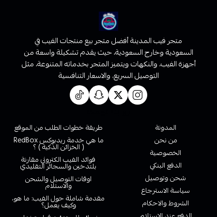
متجر فيب المدينة أفضل متجر بيع منتجات الفيب في
السعودية وخارج السعودية، حيث يقدم تشكيلة واسعة من
أجهزة الفيب، والنكهات ويتميز المتجر بخدماته المتنوعة، مثل
التوصيل السريع، والاسعار التنافسية
روابط تهمك
المدونة
طريقة خطوات الطلب من الموقع
من نحن
ما هي خدمة ريدبوكس RedBox
( الخزائن الذكية ) ؟
الخصوصية
فوائد الفيب الكتروني مقارنة
الدفع البنكي
بلتدخين والسجائر التقليدي
شحن وتوصيل
اوقات التوصيل والشحن
والاستلام
سياسة الاسترجاع
مقدمة شاملة حول الفيب: ما هو،
الشروط والاحكام
وكيف يعمل؟
الدفع عند الاستلام