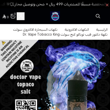
🎯 اكسب
0
0
فيب المدينة
الرئيسية
النكهات الاكترونية
نكهات السيجارة الاكتروني سولت
نكهة دكتور فيب توباكو كنج سولت Dr. Vape Tobacco King