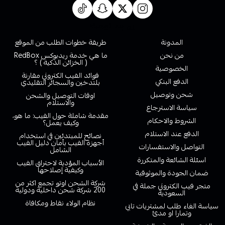
روابط تهمك
المدونة
طريقة خطوات الطلب من الموقع
من نحن
ما هي خدمة ريدبوكس RedBox
( الخزائن الذكية ) ؟
الخصوصية
فوائد الفيب الكتروني مقارنة
الدفع البنكي
بلتدخين والسجائر التقليدي
شحن وتوصيل
اوقات التوصيل والشحن
والاستلام
سياسة الاسترجاع
مقدمة شاملة حول الفيب: ما هو،
الشروط والاحكام
وكيف يعمل؟
الدفع عند الاستلام
نصائح للمبتدئين في استخدام
أجهزة الفيب بأمان دليل الفيب
التواصل والاستفسارات
الشامل
اسئلة الشائعة والمتكررة
الأسباب المؤدية لاحتراق الفيب
وكيفية إصلاحها
ضمان الجودة والموثوقية
شركة الشحن اوتو تجمع اكثر من
متجر فيب الكتروني جملة في
200 شركة شحن داخلية ودولية
السعودية
نظام الولاء نقاط ومكافاة
سياسة الغاء طلب لمشتريات تابي
وتمارا او مدئ