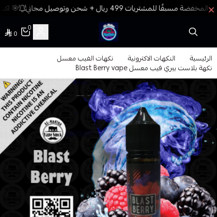
🎯 اكسب
0
0
فيب المدينة
الرئيسية
النكهات الاكترونية
نكهات الفيب معسل
نكهة بلاست بيري فيب معسل Blast Berry vape