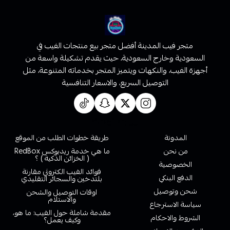
متجر فيب المدينة أفضل متجر بيع منتجات الفيب في
السعودية وخارج السعودية، حيث يقدم تشكيلة واسعة من
أجهزة الفيب، والنكهات ويتميز المتجر بخدماته المتنوعة، مثل
التوصيل السريع، والاسعار التنافسية
روابط تهمك
المدونة
طريقة خطوات الطلب من الموقع
من نحن
ما هي خدمة ريدبوكس RedBox
( الخزائن الذكية ) ؟
الخصوصية
فوائد الفيب الكتروني مقارنة
الدفع البنكي
بلتدخين والسجائر التقليدي
شحن وتوصيل
اوقات التوصيل والشحن
والاستلام
سياسة الاسترجاع
مقدمة شاملة حول الفيب: ما هو،
الشروط والاحكام
وكيف يعمل؟