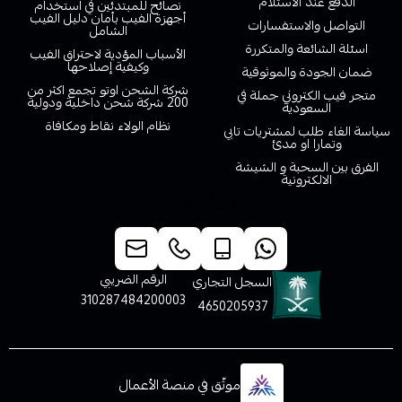
الدفع عند الاستلام
نصائح للمبتدئين في استخدام
أجهزة الفيب بأمان دليل الفيب
التواصل والاستفسارات
الشامل
اسئلة الشائعة والمتكررة
الأسباب المؤدية لاحتراق الفيب
وكيفية إصلاحها
ضمان الجودة والموثوقية
شركة الشحن اوتو تجمع اكثر من
متجر فيب الكتروني جملة في
200 شركة شحن داخلية ودولية
السعودية
نظام الولاء نقاط ومكافاة
سياسة الغاء طلب لمشتريات تابي
وتمارا او مدئ
الفرق بين السحبة و الشيشة
الالكترونية
خدمة العملاء
الرقم الضريبي
السجل التجاري
310287484200003
4650205937
موثّق في منصة الأعمال