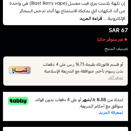
إن نكهة بلاست بيري فيب معسل (Blast Berry vape) هي واحدة
من ألذ النكهات التي يمكنك الاستمتاع بها أثناء تدخين السجائر
الإلكترونية. ...
قراءة المزيد
67 SAR
غير متوفر حاليًا
تصنيف المنتج:
نكهات الفيب معسل
أو قسم فاتورتك بقيمة
على
4
دفعات
16.75 ر.س
بدون رسوم تأخير، متوافقة مع الشريعة الإسلامية
اعرف أكثر