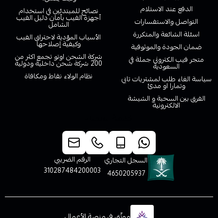
الدفع عند الاستلام
نصائح للمبتدئين في استخدام
أجهزة الفيب بأمان دليل الفيب
التواصل والاستفسارات
الشامل
اسئلة الشائعة والمتكررة
الأسباب المؤدية لاحتراق الفيب
وكيفية إصلاحها
ضمان الجودة والموثوقية
شركة الشحن اوتو تجمع اكثر من
متجر فيب الكتروني جملة في
200 شركة شحن داخلية ودولية
السعودية
نظام الولاء نقاط ومكافاة
سياسة الغاء طلب لمشتريات تابي
وتمارا او مدئ
الفرق بين السحبة و الشيشة
الالكترونية
خدمة العملاء
الرقم الضريبي
السجل التجاري
310287484200003
4650205937
موثّق في منصة الأعمال