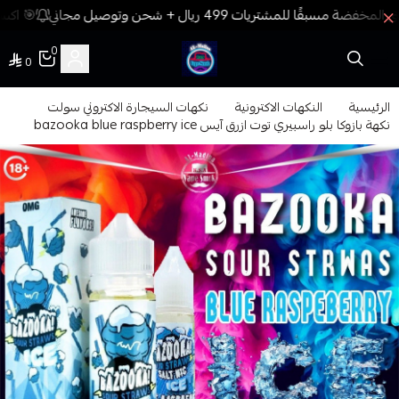
🎯 اكسب
0
0
فيب المدينة
الرئيسية
النكهات الاكترونية
نكهات السيجارة الاكتروني سولت
نكهة بازوكا بلو راسبيري توت ازرق آيس bazooka blue raspberry ice