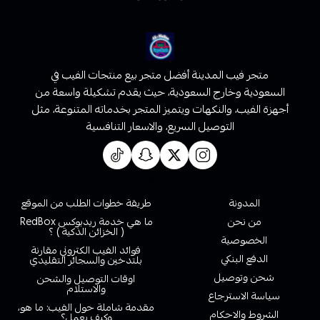
متجر فيب المدينة أفضل متجر بيع منتجات الفيب في
السعودية وخارج السعودية، حيث يقدم تشكيلة واسعة من
أجهزة الفيب، والنكهات ويتميز المتجر بخدماته المتنوعة، مثل
التوصيل السريع، والاسعار التنافسية
روابط تهمك
المدونة
طريقة خطوات الطلب من الموقع
من نحن
ما هي خدمة ريدبوكس RedBox
( الخزائن الذكية ) ؟
الخصوصية
فوائد الفيب الكتروني مقارنة
الدفع البنكي
بلتدخين والسجائر التقليدي
شحن وتوصيل
اوقات التوصيل والشحن
والاستلام
سياسة الاسترجاع
مقدمة شاملة حول الفيب: ما هو،
الشروط والاحكام
وكيف يعمل؟