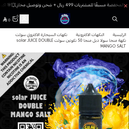
🎯 اكسب
0
0
فيب المدينة
الرئيسية
النكهات الاكترونية
نكهات السيجارة الاكتروني سولت
نكهة منجا سولا دبل منجا 50 نكوتين سولت solar JUICE DOUBLE
MANGO SALT