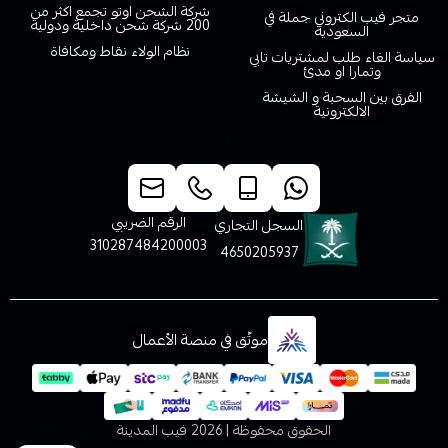
شركة الشحن اوتو تجمع اكثر من
متجر فيب الكتروني جملة في
200 شركة شحن داخلية ودولية
السعودية
نظام الولاء نقاط ومكافاة
سياسة الغاء طلب لمشتريات تابي
وتمارا او مدئ
الفرق بين السحبة و الشيشة
الالكترونية
خدمة العملاء
الرقم الضريبي
السجل التجاري
310287484200003
4650205937
موثّق في منصة الأعمال
الحقوق محفوظة | 2026
فيب المدينة