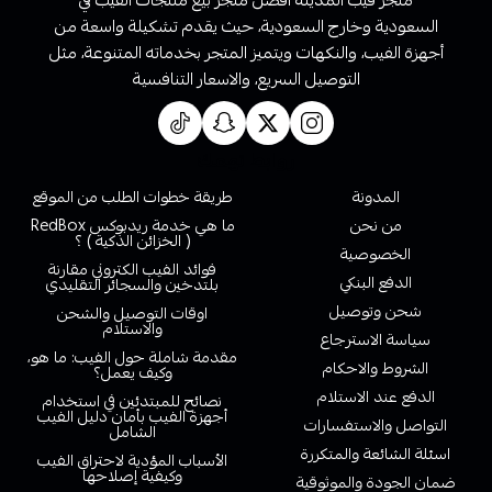
متجر فيب المدينة أفضل متجر بيع منتجات الفيب في
السعودية وخارج السعودية، حيث يقدم تشكيلة واسعة من
أجهزة الفيب، والنكهات ويتميز المتجر بخدماته المتنوعة، مثل
التوصيل السريع، والاسعار التنافسية
روابط تهمك
المدونة
طريقة خطوات الطلب من الموقع
من نحن
ما هي خدمة ريدبوكس RedBox
( الخزائن الذكية ) ؟
الخصوصية
فوائد الفيب الكتروني مقارنة
الدفع البنكي
بلتدخين والسجائر التقليدي
شحن وتوصيل
اوقات التوصيل والشحن
والاستلام
سياسة الاسترجاع
مقدمة شاملة حول الفيب: ما هو،
الشروط والاحكام
وكيف يعمل؟
الدفع عند الاستلام
نصائح للمبتدئين في استخدام
أجهزة الفيب بأمان دليل الفيب
التواصل والاستفسارات
الشامل
اسئلة الشائعة والمتكررة
الأسباب المؤدية لاحتراق الفيب
وكيفية إصلاحها
ضمان الجودة والموثوقية