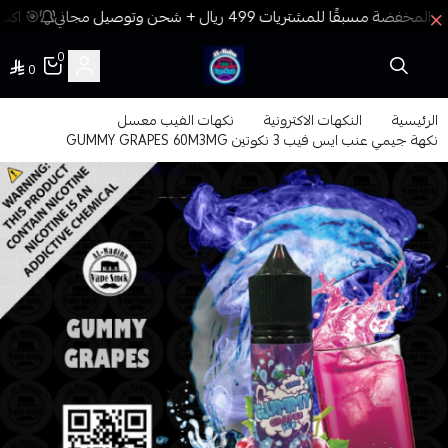
🎯 اكسب
0
0
فيب المدينة
الرئيسية
النكهات الاكترونية
نكهات الفيب معسل
نكهة جيمي عنب ايس فيب 3 نكوتين GUMMY GRAPES 60M3MG