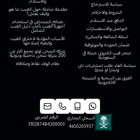
والاستلام
سياسة الاسترجاع
مقدمة شاملة حول الفيب: ما هو،
الشروط والاحكام
وكيف يعمل؟
الدفع عند الاستلام
نصائح للمبتدئين في استخدام
أجهزة الفيب بأمان دليل الفيب
التواصل والاستفسارات
الشامل
اسئلة الشائعة والمتكررة
الأسباب المؤدية لاحتراق الفيب
وكيفية إصلاحها
ضمان الجودة والموثوقية
شركة الشحن اوتو تجمع اكثر من
متجر فيب الكتروني جملة في
200 شركة شحن داخلية ودولية
السعودية
نظام الولاء نقاط ومكافاة
سياسة الغاء طلب لمشتريات تابي
وتمارا او مدئ
الفرق بين السحبة و الشيشة
الالكترونية
خدمة العملاء
الرقم الضريبي
السجل التجاري
310287484200003
4650205937