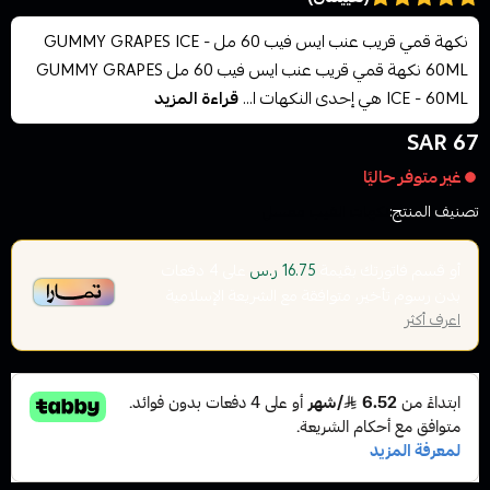
نكهة قمي قريب عنب ايس فيب 60 مل GUMMY GRAPES ICE -
60ML نكهة قمي قريب عنب ايس فيب 60 مل GUMMY GRAPES
ICE - 60ML هي إحدى النكهات ا...
قراءة المزيد
67 SAR
غير متوفر حاليًا
تصنيف المنتج:
نكهات الفيب معسل
أو قسم فاتورتك بقيمة
على
4
دفعات
16.75 ر.س
بدون رسوم تأخير، متوافقة مع الشريعة الإسلامية
اعرف أكثر