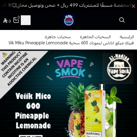
🎯 اكسب
0
0
فيب المدينة
الرئيسية
السحبات الجاهزة
سحبات جاهزة
فييك ميكو اناناس ليموناد 600 سحبة Vik Miku Pineapple Lemonade