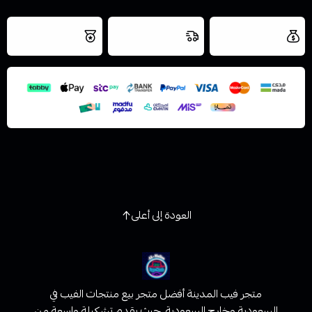
اسحب و افلت الملف هنا
العروض والشحن
شحن سريع في نفس
نتميز بلجودة
مجاني
اليوم
استعراض
والتخزين الامن
العودة إلى أعلى
متجر فيب المدينة أفضل متجر بيع منتجات الفيب في
السعودية وخارج السعودية، حيث يقدم تشكيلة واسعة من