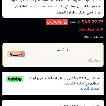
لا تفوت فرصة تجربة سحبة جاهزة مدهشة من فيك ميكو بنكهة
الأناناس والليمون. استمتع بـ 600 سحبة منعشة وممتعة في كل
زفيرة. تمتع بالنكه...
قراءة المزيد
29.75 SAR
وفر
5 ر.س
35 SAR
غير متوفر حاليًا
تصنيف المنتج:
سحبات جاهزة
أو قسم فاتورتك بقيمة
على
4
دفعات
7.43 ر.س
بدون رسوم تأخير، متوافقة مع الشريعة الإسلامية
اعرف أكثر