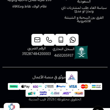
السعودية
نظام الولاء نقاط ومكافاة
سياسة الغاء طلب لمشتريات تابي
وتمارا او مدئ
الفرق بين السحبة و الشيشة
الالكترونية
خدمة العملاء
الرقم الضريبي
السجل التجاري
310287484200003
4650205937
موثّق في منصة الأعمال
الحقوق محفوظة | 2026
فيب المدينة