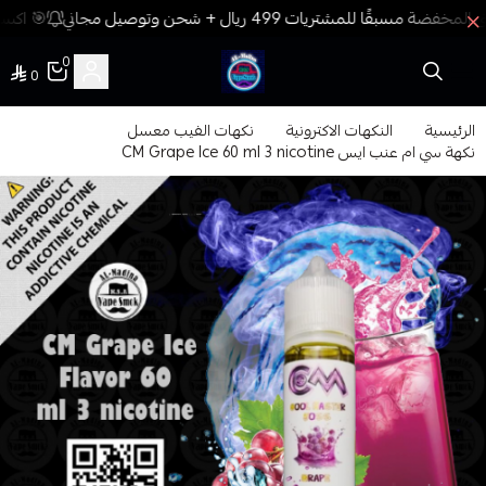
🎯 اكسب
0
0
فيب المدينة
الرئيسية
النكهات الاكترونية
نكهات الفيب معسل
نكهة سي ام عنب ايس CM Grape Ice 60 ml 3 nicotine