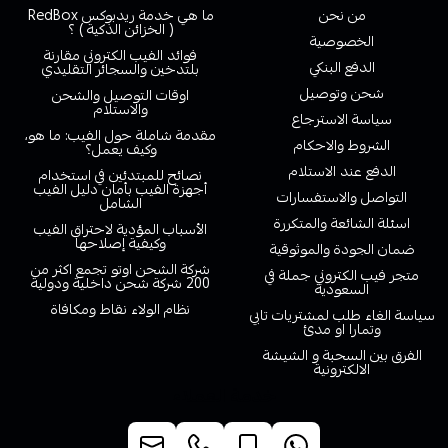
من نحن
ما هي خدمة ريدبوكس RedBox
( الخزائن الذكية ) ؟
الخصوصية
فوائد الفيب الكتروني مقارنة
الدفع البنكي
بلتدخين والسجائر التقليدي
شحن وتوصيل
اوقات التوصيل والشحن
والاستلام
سياسة الاسترجاع
مقدمة شاملة حول الفيب: ما هو،
الشروط والاحكام
وكيف يعمل؟
الدفع عند الاستلام
نصائح للمبتدئين في استخدام
أجهزة الفيب بأمان دليل الفيب
التواصل والاستفسارات
الشامل
اسئلة الشائعة والمتكررة
الأسباب المؤدية لاحتراق الفيب
وكيفية إصلاحها
ضمان الجودة والموثوقية
شركة الشحن اوتو تجمع اكثر من
متجر فيب الكتروني جملة في
200 شركة شحن داخلية ودولية
السعودية
نظام الولاء نقاط ومكافاة
سياسة الغاء طلب لمشتريات تابي
وتمارا او مدئ
الفرق بين السحبة و الشيشة
الالكترونية
خدمة العملاء