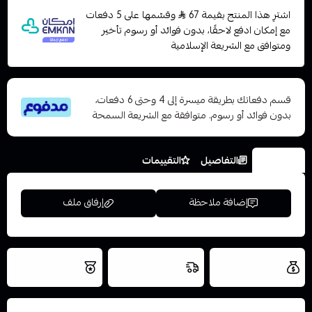
اشترِ هذا المنتج بقيمة 67
وقسّمها على 5 دفعات
مع إمكان ادفع لاحقًا، بدون فوائد أو رسوم تأخير
ومتوافق مع الشريعة الإسلامية
قسم دفعاتك بطريقة ميسرة إلى 4 وحتى 6 دفعات،
بدون فوائد أو رسوم. متوافقة مع الشريعة السمحة
الخيارات
التفاصيل
التقييمات
إضافة ملاحظة
إرفاق ملف
العروض والشحن
شحن سريع في نفس
نتميز بلجودة
مجاني
اليوم
اسحب و افلت الملف هنا
والتخزين الامن
استعراض