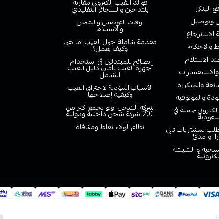
فوائد الفيب الكتروني مقارنة
ع البنكي
بلتدخين والسجائر التقليدي
وتوصيل
اوقات التوصيل والشحن
والاستلام
الاسترجاع
مقدمة شاملة حول الفيب: ما هو،
 والاحكام
وكيف يعمل؟
ند الاستلام
نصائح للمبتدئين في استخدام
أجهزة الفيب بأمان دليل الفيب
والاستفسارات
الشامل
ائعة والمتكررة
الأسباب المؤدية لاحتراق الفيب
وكيفية إصلاحها
دة والموثوقية
شركة الشحن اوتو تجمع اكثر من
لكتروني جملة في
200 شركة شحن داخلية ودولية
سعودية
نظام الولاء نقاط ومكافاة
لب لمشتريات تابي
را او مدئ
لسحبة و الشيشة
لكترونية