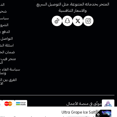
المتجر بخدماته المتنوعة، مثل التوصيل السريع،
الدف
والاسعار التنافسية
شحن 
سياسة 
الشروط
الدفع ع
التواصل 
اسئلة الش
ضمان الجو
متجر فيب ا
ال
سياسة الغاء ط
وتما
الفرق بين ا
الا
موثّق في منصة الأعمال
Ultra Grape Ice Salt