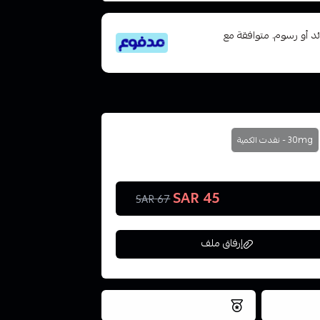
تى 6 دفعات، بدون فوائد أو رسوم. متوافقة مع
30mg - نفدت الكمية
45 SAR
67 SAR
إرفاق ملف
فس اليوم
نتميز بلجودة والتخزين الامن
ملف هنا