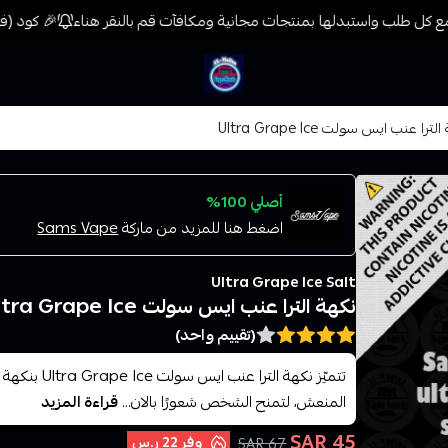
 كل طلب واستبدلها بمنتجات مجانية ومكافآت قم بالنقر هناء
🎉 كود (فيب) خصم 7% على جميع المنتجات حتى المخفضة 
فيب المدينة
ترا عنب ايس سولت Ultra Grape Ice
أصلي 100%
اضغط هنا للمزيد من ماركة
Sams Vape
Ultra Grape Ice Salt
نكهة الترا عنب ايس سولت Ultra Grape Ice
(تقييم واحد)
تتميّز نكهة ا
المنعش، لتمنح الشخص شعورًا بالان...
قراءة المزيد
45 SAR
وفر
22 ر.س
67 SAR