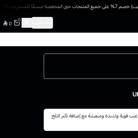
مسبقًا للمشتريات 499 ريال + شحن وتوصيل مجاني
0
اللغة:
العربية
0
لترا عنب ايس سولت Ultra Grape Ice بنكهة عنب قوية ولذيذة ومنعشة مع إضافة تأثير الثلج