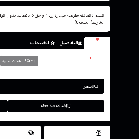
قسم دفعاتك بطريقة ميسرة إلى 4 وح
الشريعة السمحة
الخيارات
التفاصيل
التقييمات
نكوتين
*
50mg - نفدت الكمية
اختر
السعر
إضافة ملاحظة
العروض والشحن مجاني
شحن سريع في ن
اسحب و افلت ال