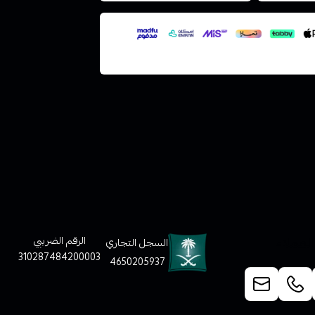
لعملاء
الرقم الضريبي
السجل التجاري
310287484200003
4650205937