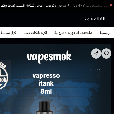
🎯 اكسب نقاط ولاء م
القائمة
الرئيسية
ملحقات الاجهزة الاكترونية
اقزة تانكات فيب
قزاز شيشة فابريسو