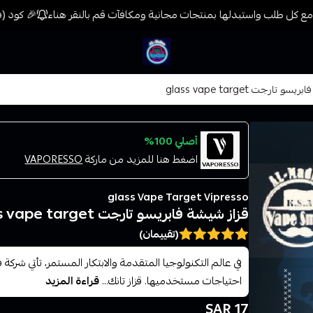
ع كل طلب واستبدلها بمنتجات مجانية ومكافآت قم بالنقر هناء
🎉 كود (فيب) خصم 7% على جميع المنتجات حتى المخ
فيب المدينة
 تارجت glass vape target
أصلي 100%
اضغط هنا للمزيد من ماركة
VAPORESSO
glass Vape Target Vipresso
قزاز شيشة فابريسو تارجت glass vape target
(تقييمان)
في عالم التكنولوجيا المتقدمة والابتكار المستمر، تأتي شرك
احتياجات مستخدميها. قزاز تانك...
قراءة المزيد
17 SAR