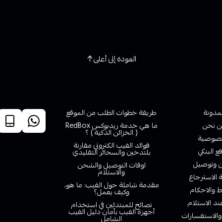
العودة إلى أعلى
روابط تهمك
خدمة ا
لمدونة
طريقة خطوات الطلب من الموقع
 نحن
ما هي خدمة ريدبوكس RedBox
( الخزائن الذكية ) ؟
صوصية
فوائد الفيب الكتروني مقارنة
ع البنكي
بلتدخين والسجائر التقليدي
وتوصيل
اوقات التوصيل والشحن
والاستلام
الاسترجاع
مقدمة شاملة حول الفيب: ما هو،
 والاحكام
وكيف يعمل؟
ند الاستلام
نصائح للمبتدئين في استخدام
أجهزة الفيب بأمان دليل الفيب
والاستفسارات
الشامل