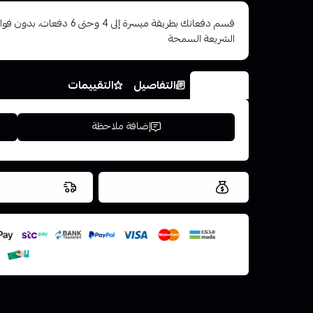
قسم دفعاتك بطريقة ميسرة إلى 4 وح
الشريعة السمحة
الخيارات
التفاصيل
التقييمات
إضافة ملاحظة
العروض والشحن مجاني
شحن سريع في ن
اسحب و افلت ال
استعراض