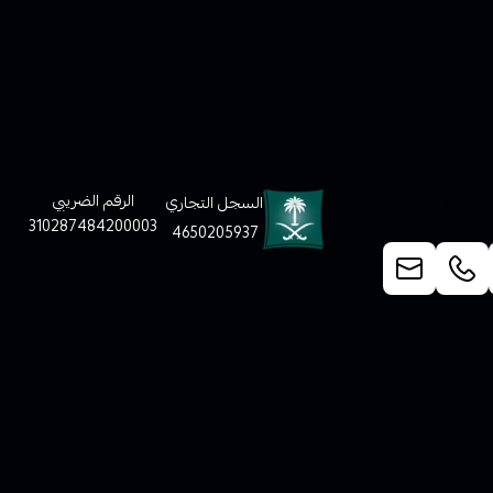
لعملاء
الرقم الضريبي
السجل التجاري
310287484200003
4650205937