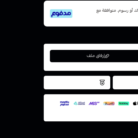
تى 6 دفعات، بدون فوائد أو رسوم. متوافقة مع
إرفاق ملف
فس اليوم
نتميز بلجودة والتخزين الامن
ملف هنا