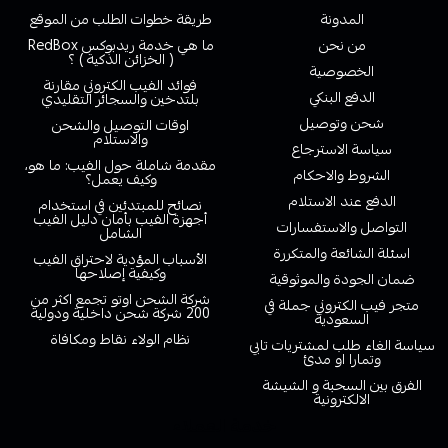
المدونة
طريقة خطوات الطلب من الموقع
من نحن
ما هي خدمة ريدبوكس RedBox
( الخزائن الذكية ) ؟
الخصوصية
فوائد الفيب الكتروني مقارنة
الدفع البنكي
بلتدخين والسجائر التقليدي
شحن وتوصيل
اوقات التوصيل والشحن
والاستلام
سياسة الاسترجاع
مقدمة شاملة حول الفيب: ما هو،
الشروط والاحكام
وكيف يعمل؟
الدفع عند الاستلام
نصائح للمبتدئين في استخدام
أجهزة الفيب بأمان دليل الفيب
التواصل والاستفسارات
الشامل
اسئلة الشائعة والمتكررة
الأسباب المؤدية لاحتراق الفيب
وكيفية إصلاحها
ضمان الجودة والموثوقية
شركة الشحن اوتو تجمع اكثر من
متجر فيب الكتروني جملة في
200 شركة شحن داخلية ودولية
السعودية
نظام الولاء نقاط ومكافاة
سياسة الغاء طلب لمشتريات تابي
وتمارا او مدئ
الفرق بين السحبة و الشيشة
الالكترونية
خدمة العملاء