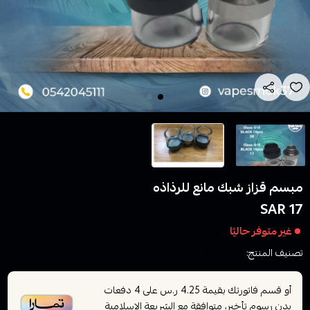
مبسم قزاز شبك مانع للرذاذه
17 SAR
غير متوفر حاليًا
تصنيف المنتج:
مباسم وقطن
أو قسم فاتورتك بقيمة
على
4
دفعات
4.25 ر.س
بدون رسوم تأخير، متوافقة مع الشريعة الإسلامية