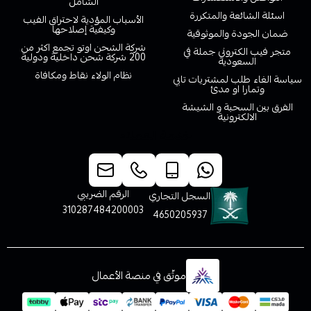
الشامل
اسئلة الشائعة والمتكررة
الأسباب المؤدية لاحتراق الفيب
وكيفية إصلاحها
ضمان الجودة والموثوقية
شركة الشحن اوتو تجمع اكثر من
متجر فيب الكتروني جملة في
200 شركة شحن داخلية ودولية
السعودية
نظام الولاء نقاط ومكافاة
سياسة الغاء طلب لمشتريات تابي
وتمارا او مدئ
الفرق بين السحبة و الشيشة
الالكترونية
خدمة العملاء
الرقم الضريبي
السجل التجاري
310287484200003
4650205937
موثّق في منصة الأعمال