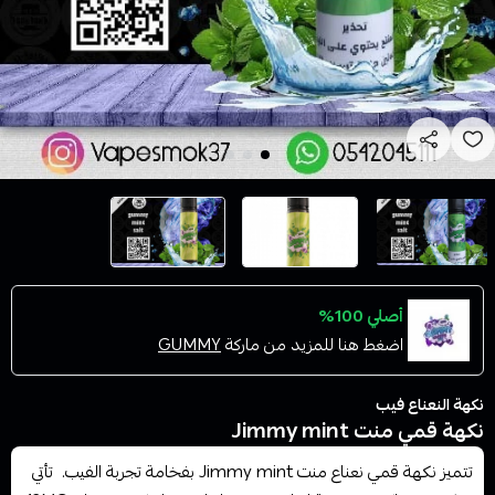
أصلي 100%
اضغط هنا للمزيد من ماركة
GUMMY
نكهة النعناع فيب
نكهة قمي منت Jimmy mint
تتميز نكهة قمي نعناع منت Jimmy mint بفخامة تجربة الفيب. تأتي