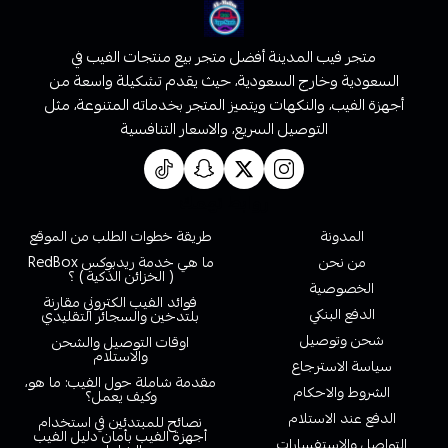
متجر فيب المدينة أفضل متجر بيع منتجات الفيب في
السعودية وخارج السعودية، حيث يقدم تشكيلة واسعة من
أجهزة الفيب، والنكهات ويتميز المتجر بخدماته المتنوعة، مثل
التوصيل السريع، والاسعار التنافسية
روابط تهمك
المدونة
طريقة خطوات الطلب من الموقع
من نحن
ما هي خدمة ريدبوكس RedBox
( الخزائن الذكية ) ؟
الخصوصية
فوائد الفيب الكتروني مقارنة
الدفع البنكي
بلتدخين والسجائر التقليدي
شحن وتوصيل
اوقات التوصيل والشحن
والاستلام
سياسة الاسترجاع
مقدمة شاملة حول الفيب: ما هو،
الشروط والاحكام
وكيف يعمل؟
الدفع عند الاستلام
نصائح للمبتدئين في استخدام
أجهزة الفيب بأمان دليل الفيب
التواصل والاستفسارات