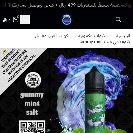
🎯 اكسب
0
0
فيب المدينة
الرئيسية
النكهات الاكترونية
نكهات الفيب معسل
نكهة قمي منت Jimmy mint