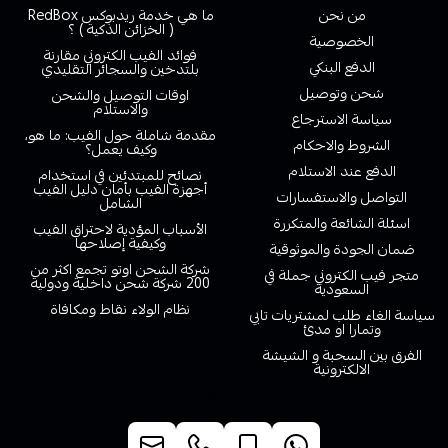
من نحن
ما هي خدمة ريدبوكس RedBox
( الخزائن الذكية ) ؟
الخصوصية
فوائد الفيب الكتروني مقارنة
الدفع البنكي
بلتدخين والسجائر التقليدي
شحن وتوصيل
اوقات التوصيل والشحن
والاستلام
سياسة الاسترجاع
مقدمة شاملة حول الفيب: ما هو،
الشروط والاحكام
وكيف يعمل؟
الدفع عند الاستلام
نصائح للمبتدئين في استخدام
أجهزة الفيب بأمان دليل الفيب
التواصل والاستفسارات
الشامل
اسئلة الشائعة والمتكررة
الأسباب المؤدية لاحتراق الفيب
وكيفية إصلاحها
ضمان الجودة والموثوقية
شركة الشحن اوتو تجمع اكثر من
متجر فيب الكتروني جملة في
200 شركة شحن داخلية ودولية
السعودية
نظام الولاء نقاط ومكافاة
سياسة الغاء طلب لمشتريات تابي
وتمارا او مدئ
الفرق بين السحبة و الشيشة
الالكترونية
خدمة العملاء