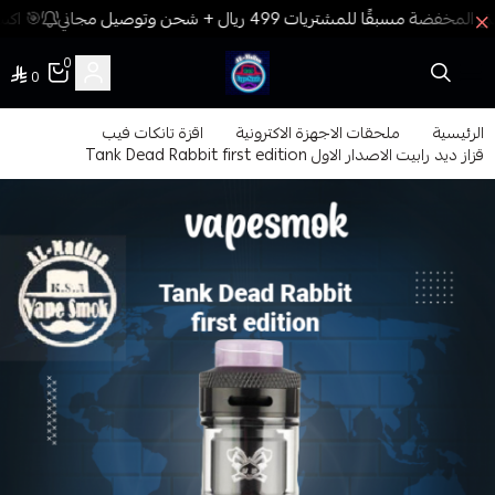
🎯 اكسب
0
0
فيب المدينة
الرئيسية
ملحقات الاجهزة الاكترونية
اقزة تانكات فيب
قزاز ديد رابيت الاصدار الاول Tank Dead Rabbit first edition