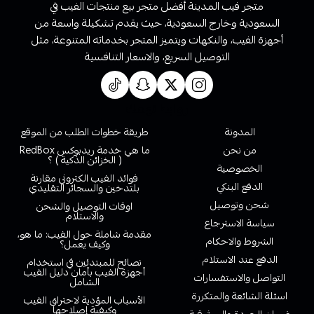
متجر فيب المدينة أفضل متجر بيع منتجات الفيب في
السعودية وخارج السعودية، حيث يقدم تشكيلة واسعة من
أجهزة الفيب، والنكهات ويتميز المتجر بخدماته المتنوعة، مثل
التوصيل السريع، والاسعار التنافسية
روابط تهمك
المدونة
طريقة خطوات الطلب من الموقع
من نحن
ما هي خدمة ريدبوكس RedBox
( الخزائن الذكية ) ؟
الخصوصية
فوائد الفيب الكتروني مقارنة
الدفع البنكي
بلتدخين والسجائر التقليدي
شحن وتوصيل
اوقات التوصيل والشحن
والاستلام
سياسة الاسترجاع
مقدمة شاملة حول الفيب: ما هو،
الشروط والاحكام
وكيف يعمل؟
الدفع عند الاستلام
نصائح للمبتدئين في استخدام
أجهزة الفيب بأمان دليل الفيب
التواصل والاستفسارات
الشامل
اسئلة الشائعة والمتكررة
الأسباب المؤدية لاحتراق الفيب
وكيفية إصلاحها