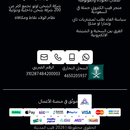
ضمان الجودة والموثوقية
شركة الشحن اوتو تجمع اكثر من
متجر فيب الكتروني جملة في
200 شركة شحن داخلية ودولية
السعودية
نظام الولاء نقاط ومكافاة
سياسة الغاء طلب لمشتريات تابي
وتمارا او مدئ
الفرق بين السحبة و الشيشة
الالكترونية
خدمة العملاء
الرقم الضريبي
السجل التجاري
310287484200003
4650205937
موثّق في منصة الأعمال
الحقوق محفوظة | 2026
فيب المدينة