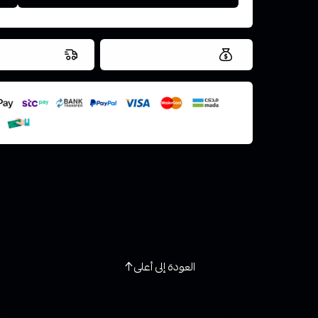
العروض والشحن مجاني
شحن سريع في ن
اسحب و افلت ال
استعراض
العودة إلى أعلى
روابط تهمك
خدمة ا