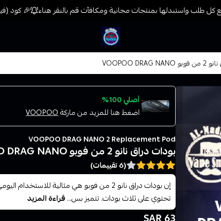
كل طلب واستبدلها بمنتجات مجانية ومكافآت قم بالنقر هناء
🎉 كود (فيب) خصم 7% على جميع المنتجات حتى المخفضة مسبق
فيب المدينة
VOOPOO DRAG N
أصلي 100%
اضغط هنا للمزيد من ماركة
VOOPOO
VOOPOO DRAG NANO 2 Replacement Pod
بودات دراق نانو 2 من فوبو VOOPOO DRAG NANO
(6 تقييمات)
إن بودات دراق نانو 2 من فوبو هي مثالية للاستخ
تحتوي على ثلاث بودات. تتميز بس...
قراءة المزيد
63 SAR