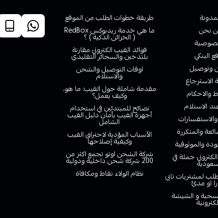
لمدونة
طريقة خطوات الطلب من الموقع
 نحن
ما هي خدمة ريدبوكس RedBox
( الخزائن الذكية ) ؟
صوصية
فوائد الفيب الكتروني مقارنة
ع البنكي
بلتدخين والسجائر التقليدي
وتوصيل
اوقات التوصيل والشحن
والاستلام
الاسترجاع
مقدمة شاملة حول الفيب: ما هو،
 والاحكام
وكيف يعمل؟
ند الاستلام
نصائح للمبتدئين في استخدام
أجهزة الفيب بأمان دليل الفيب
والاستفسارات
الشامل
ائعة والمتكررة
الأسباب المؤدية لاحتراق الفيب
وكيفية إصلاحها
دة والموثوقية
شركة الشحن اوتو تجمع اكثر من
لكتروني جملة في
200 شركة شحن داخلية ودولية
سعودية
نظام الولاء نقاط ومكافاة
لب لمشتريات تابي
را او مدئ
لسحبة و الشيشة
لكترونية