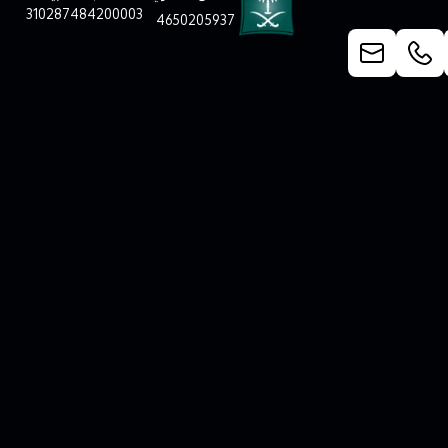
310287484200003
4650205937