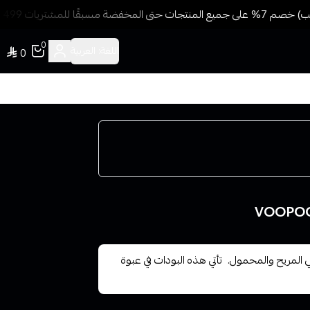
ًا للمشتريات 499 ريال + شحن وتوصيل مجاني
0
اللغة:
العربية
0
دام اليومي المريح والمحمول. تأتي هذه البودات في عبوة