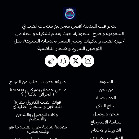
متجر فيب المدينة أفضل متجر بيع منتجات الفيب في
السعودية وخارج السعودية، حيث يقدم تشكيلة واسعة من
أجهزة الفيب، والنكهات ويتميز المتجر بخدماته المتنوعة، مثل
التوصيل السريع، والاسعار التنافسية
روابط تهمك
المدونة
طريقة خطوات الطلب من الموقع
من نحن
ما هي خدمة ريدبوكس RedBox
( الخزائن الذكية ) ؟
الخصوصية
فوائد الفيب الكتروني مقارنة
الدفع البنكي
بلتدخين والسجائر التقليدي
شحن وتوصيل
اوقات التوصيل والشحن
والاستلام
سياسة الاسترجاع
مقدمة شاملة حول الفيب: ما هو،
الشروط والاحكام
وكيف يعمل؟
الدفع عند الاستلام