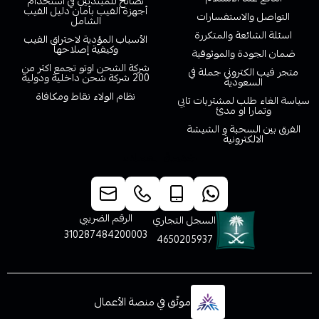
نصائح للمبتدئين في استخدام
أجهزة الفيب بأمان دليل الفيب
التواصل والاستفسارات
الشامل
اسئلة الشائعة والمتكررة
الأسباب المؤدية لاحتراق الفيب
وكيفية إصلاحها
ضمان الجودة والموثوقية
شركة الشحن اوتو تجمع اكثر من
متجر فيب الكتروني جملة في
200 شركة شحن داخلية ودولية
السعودية
نظام الولاء نقاط ومكافاة
سياسة الغاء طلب لمشتريات تابي
وتمارا او مدئ
الفرق بين السحبة و الشيشة
الالكترونية
خدمة العملاء
الرقم الضريبي
السجل التجاري
310287484200003
4650205937
موثّق في منصة الأعمال