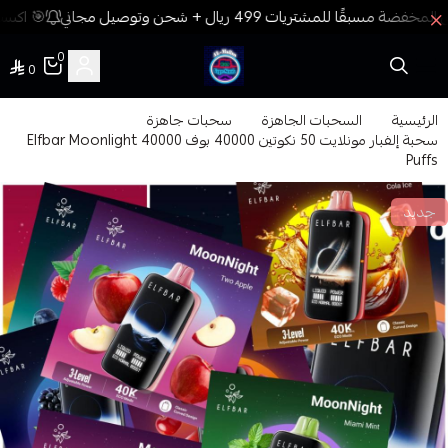
🎯 اكسب 
0
0
فيب المدينة
الرئيسية
السحبات الجاهزة
سحبات جاهزة
سحبة إلفبار مونلايت 50 نكوتين 40000 بوف Elfbar Moonlight 40000
Puffs
جديد