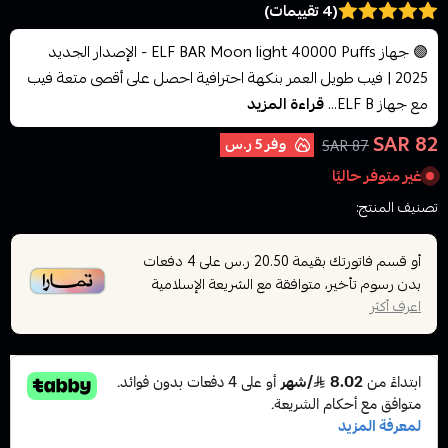
(4 تقييمات)
🟣 جهاز ELF BAR Moon light 40000 Puffs - الإصدار الجديد
2025 | فيب طويل العمر بنكهة احترافية احصل على أقصى متعة فيب
مع جهاز ELF B...
قراءة المزيد
82 SAR
وفر
5 ر.س
87 SAR
غير متوفر حاليًا
تصنيف المنتج:
سحبات جاهزة
أو قسم فاتورتك بقيمة
على
4
دفعات
20.50 ر.س
بدون رسوم تأخير، متوافقة مع الشريعة الإسلامية
اعرف أكثر