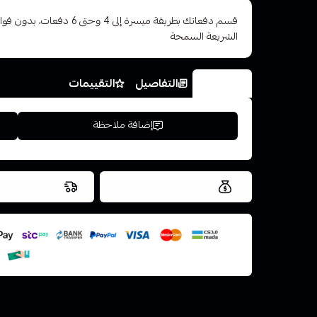
قسم دفعاتك بطريقة ميسرة إلى 4 وح
الشريعة السمحة
الخيارات
التفاصيل
التقييمات
إضافة ملاحظة
العروض والشحن مجاني
شحن سريع في ن
اسحب و افلت ال
استعراض