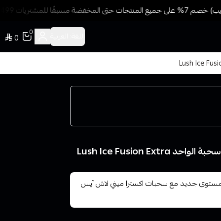
مسبقًا للمشتريات 499 ريال + شحن وتوصيل مجاني
0
اللغة:
العربية
0
سحبات اكسترا ميني اندماج الجليد الخصب 800 سحبة الواحد Lush Ice Fusion Extra
ى مستوى جديد مع سحبات اكسترا ميني لاش آيس