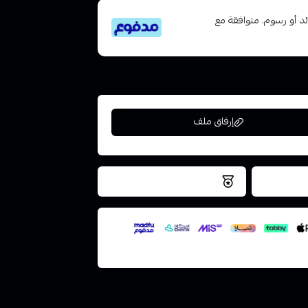
تى 6 دفعات، بدون فوائد أو رسوم. متوافقة مع
إرفاق ملف
فس اليوم
نتميز بلجودة والتخزين الامن
ملف هنا