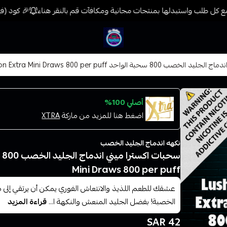
 كل طلب واستبدلها بمنتجات مجانية ومكافآت قم بالنقر هناء
🎉 كود (فيب) خصم 7% على جميع المنتجات حتى المخفضة 
فيب المدينة
لواحد Lush Ice Fusion Extra Mini Draws 800 per puff
أصلي 100%
اضغط هنا للمزيد من ماركة
XTRA
نكهه اندماج الجليد الخصب
Mini Draws 800 per puff
عشقك للطعم اللذيذ والانتعاش الفوري يمكن أن يرتقي إل
الخصبة! بفضل الجليد المنعش والنكهة ا...
قراءة المزيد
42 SAR