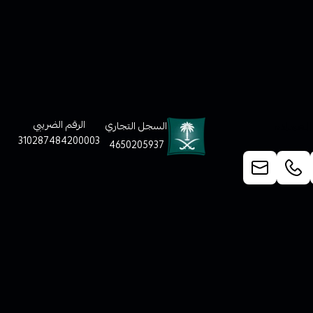
لعملاء
الرقم الضريبي
السجل التجاري
310287484200003
4650205937