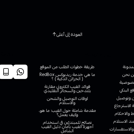
العودة إلى أعلى
روابط تهمك
خدمة ا
لمدونة
طريقة خطوات الطلب من الموقع
 نحن
ما هي خدمة ريدبوكس RedBox
( الخزائن الذكية ) ؟
صوصية
فوائد الفيب الكتروني مقارنة
ع البنكي
بلتدخين والسجائر التقليدي
وتوصيل
اوقات التوصيل والشحن
والاستلام
الاسترجاع
مقدمة شاملة حول الفيب: ما هو،
 والاحكام
وكيف يعمل؟
ند الاستلام
نصائح للمبتدئين في استخدام
أجهزة الفيب بأمان دليل الفيب
والاستفسارات
الشامل