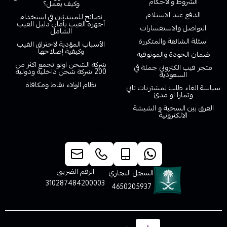
الشروط والاحكام
وكيف يعمل؟
الدفع عند الاستلام
نصائح للمبتدئين في استخدام
أجهزة الفيب بأمان دليل الفيب
التواصل والاستفسارات
الشامل
اسئلة الشائعة والمتكررة
الأسباب المؤدية لاحتراق الفيب
وكيفية إصلاحها
ضمان الجودة والموثوقية
شركة الشحن اوتو تجمع اكثر من
متجر فيب الكتروني جملة في
200 شركة شحن داخلية ودولية
السعودية
نظام الولاء نقاط ومكافاة
سياسة الغاء طلب لمشتريات تابي
وتمارا او مدئ
الفرق بين السحبة و الشيشة
الالكترونية
خدمة العملاء
الرقم الضريبي
السجل التجاري
310287484200003
4650205937