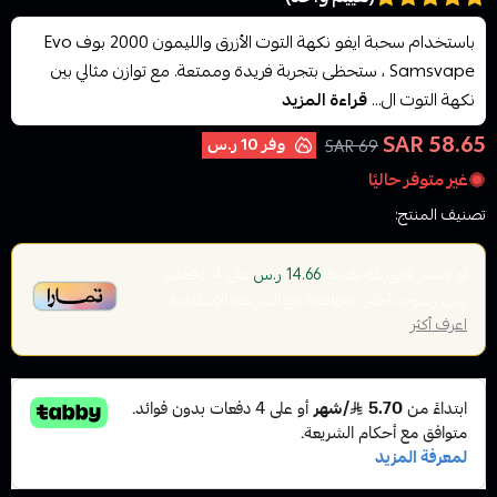
باستخدام سحبة ايفو نكهة التوت الأزرق والليمون 2000 بوف Evo
Samsvape ، ستحظى بتجربة فريدة وممتعة. مع توازن مثالي بين
نكهة التوت ال...
قراءة المزيد
58.65 SAR
وفر
10 ر.س
69 SAR
غير متوفر حاليًا
تصنيف المنتج:
سحبات جاهزة
أو قسم فاتورتك بقيمة
على
4
دفعات
14.66 ر.س
بدون رسوم تأخير، متوافقة مع الشريعة الإسلامية
اعرف أكثر