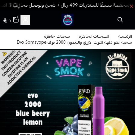
🎯 اكسب
0
0
فيب المدينة
الرئيسية
السحبات الجاهزة
سحبات جاهزة
سحبة ايفو نكهة التوت الازرق والليمون 2000 بوف Evo Samsvape