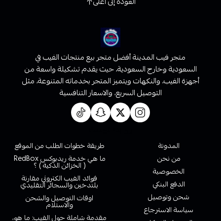
العودة إلى أعلى
متجر فيب المدينة أفضل متجر بيع منتجات الفيب في
السعودية وخارج السعودية، حيث يقدم تشكيلة واسعة من
أجهزة الفيب، والنكهات ويتميز المتجر بخدماته المتنوعة، مثل
التوصيل السريع، والاسعار التنافسية
روابط تهمك
المدونة
طريقة خطوات الطلب من الموقع
من نحن
ما هي خدمة ريدبوكس RedBox
( الخزائن الذكية ) ؟
الخصوصية
فوائد الفيب الكتروني مقارنة
الدفع البنكي
بلتدخين والسجائر التقليدي
شحن وتوصيل
اوقات التوصيل والشحن
والاستلام
سياسة الاسترجاع
مقدمة شاملة حول الفيب: ما هو،