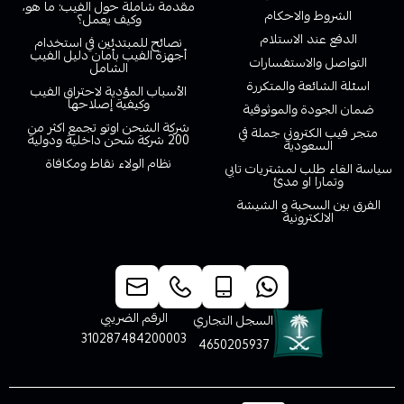
مقدمة شاملة حول الفيب: ما هو،
الشروط والاحكام
وكيف يعمل؟
الدفع عند الاستلام
نصائح للمبتدئين في استخدام
أجهزة الفيب بأمان دليل الفيب
التواصل والاستفسارات
الشامل
اسئلة الشائعة والمتكررة
الأسباب المؤدية لاحتراق الفيب
وكيفية إصلاحها
ضمان الجودة والموثوقية
شركة الشحن اوتو تجمع اكثر من
متجر فيب الكتروني جملة في
200 شركة شحن داخلية ودولية
السعودية
نظام الولاء نقاط ومكافاة
سياسة الغاء طلب لمشتريات تابي
وتمارا او مدئ
الفرق بين السحبة و الشيشة
الالكترونية
خدمة العملاء
الرقم الضريبي
السجل التجاري
310287484200003
4650205937