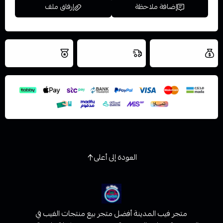
إضافة ملاحظة
إرفاق ملف
العروض والشحن
شحن سريع في نفس
نتميز بلجودة
مجاني
اليوم
اسحب و افلت الملف هنا
والتخزين الامن
استعراض
العودة إلى أعلى
متجر فيب المدينة أفضل متجر بيع منتجات الفيب في