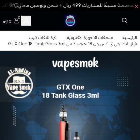
🎯 اكسب
0
0
فيب المدينة
الرئيسية
ملحقات الاجهزة الاكترونية
اقزة تانكات فيب
قزاز تانك جي تي اكس ون 18 حجم 3 مل GTX One 18 Tank Glass 3ml