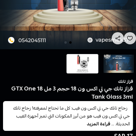
قزاز تانك
قزاز تانك جي تي اكس ون 18 حجم 3 مل GTX One 18
Tank Glass 3ml
زجاج تانك جي تي اكس ون فيب: كل ما تحتاج لمعرفته! زجاج تانك
جي تي اكس ون فيب هو من أبرز المكونات التي تميز أجهزة الفيب
الحديثة. ...
قراءة المزيد