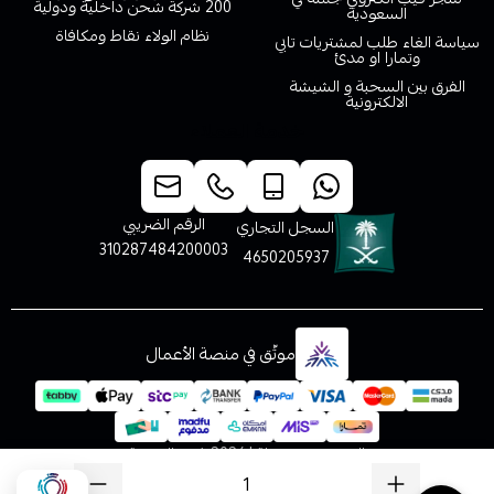
200 شركة شحن داخلية ودولية
السعودية
نظام الولاء نقاط ومكافاة
سياسة الغاء طلب لمشتريات تابي
وتمارا او مدئ
الفرق بين السحبة و الشيشة
الالكترونية
خدمة العملاء
الرقم الضريبي
السجل التجاري
310287484200003
4650205937
موثّق في منصة الأعمال
الحقوق محفوظة | 2026
فيب المدينة