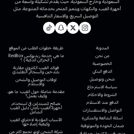
السعودية وخارج السعودية، حيث يقدم تشكيلة واسعة من
أجهزة الفيب، والنكهات ويتميز المتجر بخدماته المتنوعة، مثل
التوصيل السريع، والاسعار التنافسية
روابط تهمك
المدونة
طريقة خطوات الطلب من الموقع
من نحن
ما هي خدمة ريدبوكس RedBox
( الخزائن الذكية ) ؟
الخصوصية
فوائد الفيب الكتروني مقارنة
الدفع البنكي
بلتدخين والسجائر التقليدي
شحن وتوصيل
اوقات التوصيل والشحن
والاستلام
سياسة الاسترجاع
مقدمة شاملة حول الفيب: ما هو،
الشروط والاحكام
وكيف يعمل؟
الدفع عند الاستلام
نصائح للمبتدئين في استخدام
أجهزة الفيب بأمان دليل الفيب
التواصل والاستفسارات
الشامل
اسئلة الشائعة والمتكررة
الأسباب المؤدية لاحتراق الفيب
وكيفية إصلاحها
ضمان الجودة والموثوقية
شركة الشحن اوتو تجمع اكثر من
متجر فيب الكتروني جملة في