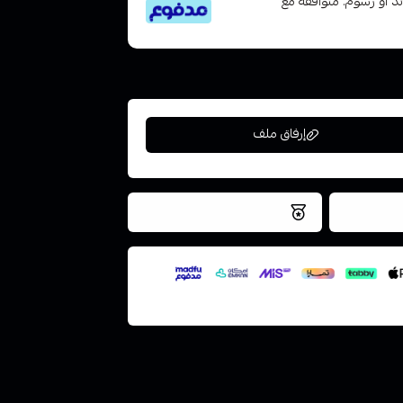
تى 6 دفعات، بدون فوائد أو رسوم. متوافقة مع
إرفاق ملف
فس اليوم
نتميز بلجودة والتخزين الامن
ملف هنا