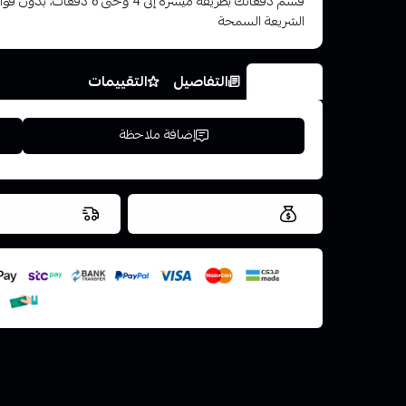
قسم دفعاتك بطريقة ميسرة إلى 4 وح
الشريعة السمحة
الخيارات
التفاصيل
التقييمات
إضافة ملاحظة
العروض والشحن مجاني
شحن سريع في ن
اسحب و افلت ال
استعراض