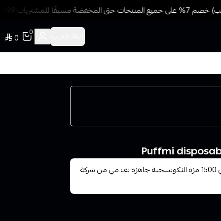
بقًا للمشتريات 499 ريال + شحن وتوصيل مجاني
0
اللغة:
العربية
0
سحبة جاهزة بف مي من شركة فابريسو سحبات تحتوي علي 1500 مزة النكوتسحبة جاهزة بف مي من شركة