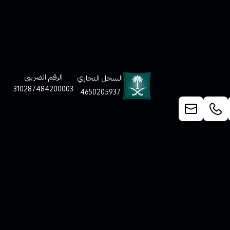
لعملاء
الرقم الضريبي
السجل التجاري
310287484200003
4650205937