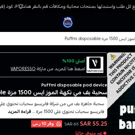
كل طلب واستبدلها بمنتجات مجانية ومكافآت قم بالنقر هناء
🎉 كود (فيب) خصم 7% على جميع المنتجات حتى المخفضة مس
فيب المدينة
Puffmi disposable
أصلي 100%
اضغط هنا للمزيد من ماركة
VAPORESSO
Puffmi disposable pod device
سحبة بف مي نكهة الموز ايس 1500 مزة Puffmi disposable
فابريسو سحبات تحتوي علي 1500 مزة ...
قراءة المزيد
55.25 SAR
وفر
10 ر.س
65 SAR
غير متوفر حاليًا