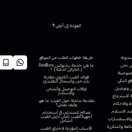
العودة إلى أعلى
روابط تهمك
خدمة ا
لمدونة
طريقة خطوات الطلب من الموقع
 نحن
ما هي خدمة ريدبوكس RedBox
( الخزائن الذكية ) ؟
صوصية
فوائد الفيب الكتروني مقارنة
ع البنكي
بلتدخين والسجائر التقليدي
وتوصيل
اوقات التوصيل والشحن
والاستلام
الاسترجاع
مقدمة شاملة حول الفيب: ما هو،
 والاحكام
وكيف يعمل؟
ند الاستلام
نصائح للمبتدئين في استخدام
أجهزة الفيب بأمان دليل الفيب
والاستفسارات
الشامل
ائعة والمتكررة
الأسباب المؤدية لاحتراق الفيب