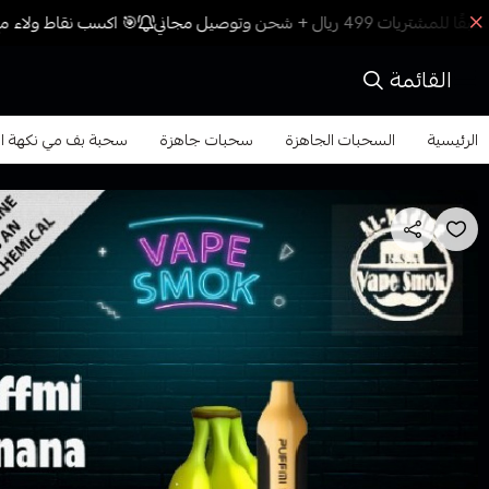
🎯 اكسب نقاط ولاء مع 
القائمة
الرئيسية
السحبات الجاهزة
سحبات جاهزة
سحبة بف مي نكهة الموز ايس 1500 مزة 