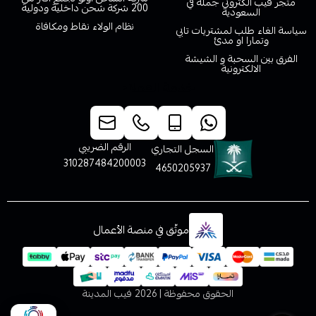
متجر فيب الكتروني جملة في
200 شركة شحن داخلية ودولية
السعودية
نظام الولاء نقاط ومكافاة
سياسة الغاء طلب لمشتريات تابي
وتمارا او مدئ
الفرق بين السحبة و الشيشة
الالكترونية
خدمة العملاء
الرقم الضريبي
السجل التجاري
310287484200003
4650205937
موثّق في منصة الأعمال
الحقوق محفوظة | 2026
فيب المدينة