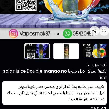
نكهه دبل منجا
نكهة سولار دبل منجا solar juice Double mango no
ice
نكهات فيب اصلية بمذاقه الرائع والمنعش، تعتبر نكهة سولار
دبل منجا جويس خيارًا مثاليًا لمحبي الشيشة. تأتي بدون ثلج لتمنحك
تجربة نكه...
قراءة المزيد