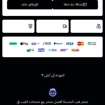
إضافة ملاحظة
إرفاق ملف
العروض والشحن
شحن سريع في نفس
نتميز بلجودة
مجاني
اليوم
اسحب و افلت الملف هنا
والتخزين الامن
استعراض
العودة إلى أعلى
متجر فيب المدينة أفضل متجر بيع منتجات الفيب في