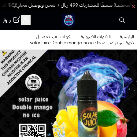
🎯 اكسب
0
0
فيب المدينة
الرئيسية
النكهات الاكترونية
نكهات الفيب معسل
نكهة سولار دبل منجا solar juice Double mango no ice