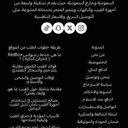
السعودية وخارج السعودية، حيث يقدم تشكيلة واسعة من
أجهزة الفيب، والنكهات ويتميز المتجر بخدماته المتنوعة، مثل
التوصيل السريع، والاسعار التنافسية
روابط تهمك
المدونة
طريقة خطوات الطلب من الموقع
من نحن
ما هي خدمة ريدبوكس RedBox
( الخزائن الذكية ) ؟
الخصوصية
فوائد الفيب الكتروني مقارنة
الدفع البنكي
بلتدخين والسجائر التقليدي
شحن وتوصيل
اوقات التوصيل والشحن
والاستلام
سياسة الاسترجاع
مقدمة شاملة حول الفيب: ما هو،
الشروط والاحكام
وكيف يعمل؟
الدفع عند الاستلام
نصائح للمبتدئين في استخدام
أجهزة الفيب بأمان دليل الفيب
التواصل والاستفسارات
الشامل
اسئلة الشائعة والمتكررة
الأسباب المؤدية لاحتراق الفيب
وكيفية إصلاحها
ضمان الجودة والموثوقية
شركة الشحن اوتو تجمع اكثر من