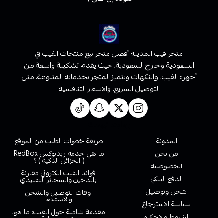
متجر فيب المدينة أفضل متجر بيع منتجات الفيب في
السعودية وخارج السعودية، حيث يقدم تشكيلة واسعة من
أجهزة الفيب، والنكهات ويتميز المتجر بخدماته المتنوعة، مثل
التوصيل السريع، والاسعار التنافسية
روابط تهمك
المدونة
طريقة خطوات الطلب من الموقع
من نحن
ما هي خدمة ريدبوكس RedBox
( الخزائن الذكية ) ؟
الخصوصية
فوائد الفيب الكتروني مقارنة
الدفع البنكي
بلتدخين والسجائر التقليدي
شحن وتوصيل
اوقات التوصيل والشحن
والاستلام
سياسة الاسترجاع
مقدمة شاملة حول الفيب: ما هو،
الشروط والاحكام