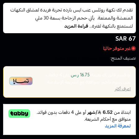
تقدم لك نكهة روثلس عنب ايس بارده تجربة فريدة لعشاق النكهات
المنعشة والممتعة. يأتي حجم الزجاجة بسعة 30 ملي
لتستمتع بالنكهة لفترة...
قراءة المزيد
67 SAR
غير متوفر حاليًا
تصنيف المنتج:
نكهات السيجارة الاكتروني سولت
أو قسم فاتورتك بقيمة
على
4
دفعات
16.75 ر.س
بدون رسوم تأخير، متوافقة مع الشريعة الإسلامية
اعرف أكثر