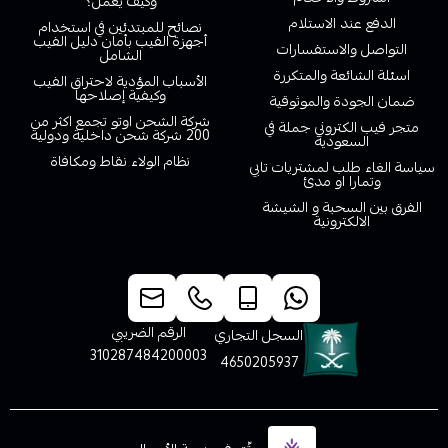
وكيف يعمل؟
الدفع عند الاستلام
نصائح للمبتدئين في استخدام
أجهزة الفيب بأمان دليل الفيب
التواصل والاستفسارات
الشامل
اسئلة الشائعة والمتكررة
الأسباب المؤدية لاحتراق الفيب
وكيفية إصلاحها
ضمان الجودة والموثوقية
شركة الشحن اوتو تجمع اكثر من
متجر فيب الكتروني جملة في
200 شركة شحن داخلية ودولية
السعودية
نظام الولاء نقاط ومكافاة
سياسة الغاء طلب لمشتريات تابي
وتمارا او مدئ
الفرق بين السحبة و الشيشة
الالكترونية
خدمة العملاء
الرقم الضريبي
السجل التجاري
310287484200003
4650205937