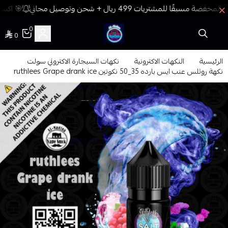
🎯 اكسب 
0
0
فيب المدينة
الرئيسية
النكهات الاكترونية
نكهات السيجارة الاكتروني سولت
نكهة روثلس عنب ايس بارده 35_50 نكوتين ruthlees Grape drank ice