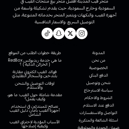
متجر فيب المدينة أفضل متجر بيع منتجات الفيب في
السعودية وخارج السعودية، حيث يقدم تشكيلة واسعة من
أجهزة الفيب، والنكهات ويتميز المتجر بخدماته المتنوعة، مثل
التوصيل السريع، والاسعار التنافسية
روابط تهمك
المدونة
طريقة خطوات الطلب من الموقع
من نحن
ما هي خدمة ريدبوكس RedBox
( الخزائن الذكية ) ؟
الخصوصية
فوائد الفيب الكتروني مقارنة
الدفع البنكي
بلتدخين والسجائر التقليدي
شحن وتوصيل
اوقات التوصيل والشحن
والاستلام
سياسة الاسترجاع
مقدمة شاملة حول الفيب: ما هو،
الشروط والاحكام
وكيف يعمل؟
الدفع عند الاستلام
نصائح للمبتدئين في استخدام
أجهزة الفيب بأمان دليل الفيب
التواصل والاستفسارات
الشامل
اسئلة الشائعة والمتكررة
الأسباب المؤدية لاحتراق الفيب
وكيفية إصلاحها
ضمان الجودة والموثوقية