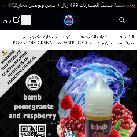
🎯 اكسب
0
0
فيب المدينة
الرئيسية
النكهات الاكترونية
نكهات السيجارة الاكتروني سولت
نكهة بومب رمان توت سحبة BOMB POMEGRANATE & RASPBERRY