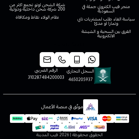
شركة الشحن اوتو تجمع اكثر من
متجر فيب الكتروني جملة في
200 شركة شحن داخلية ودولية
السعودية
نظام الولاء نقاط ومكافاة
سياسة الغاء طلب لمشتريات تابي
وتمارا او مدئ
الفرق بين السحبة و الشيشة
الالكترونية
خدمة العملاء
الرقم الضريبي
السجل التجاري
310287484200003
4650205937
موثّق في منصة الأعمال
الحقوق محفوظة | 2026
فيب المدينة