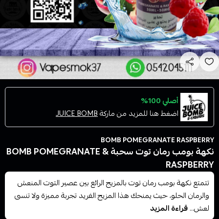
أصلي 100%
اضغط هنا للمزيد من ماركة
JUICE BOMB
BOMB POMEGRANATE RASPBERRY
نكهة بومب رمان توت سحبة BOMB POMEGRANATE &
RASPBERRY
تتمتع نكهة بومب رمان توت بالمزيج الرائع بين عصير التوت المنعش
والرمان الحلو، حيث يمنحك هذا المزيج الفريد تجربة مميزة ولا تنسى
لعش...
قراءة المزيد