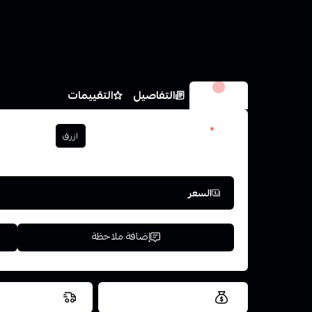
الخيارات
التفاصيل
التقييمات
الون
*
ازرق
اختر
السعر
إضافة ملاحظة
العروض والشحن مجاني
شحن سريع في ن
اسحب و افلت ال