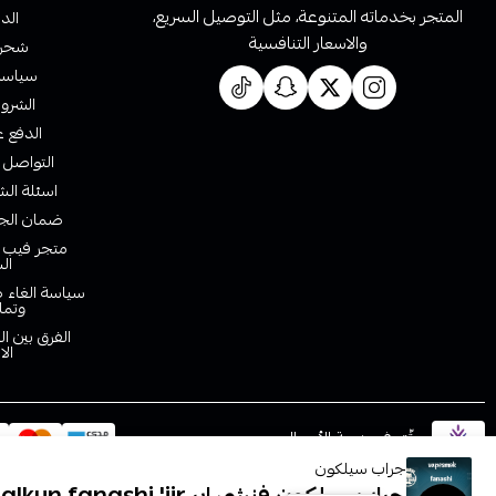
المتجر بخدماته المتنوعة، مثل التوصيل السريع،
الدف
والاسعار التنافسية
شحن 
سياسة 
الشروط
الدفع ع
التواصل 
اسئلة الش
ضمان الجو
متجر فيب ا
ال
سياسة الغاء ط
وتما
الفرق بين ا
الا
موثّق في منصة الأعمال
جراب سيلكون
جراب سيلكون فنشي اير jarab sialkun fanashi 'iir