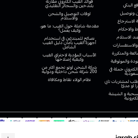
فوائد الفيب الكتروني مقارنة
ع البنكي
بلتدخين والسجائر التقليدي
وتوصيل
اوقات التوصيل والشحن
والاستلام
الاسترجاع
مقدمة شاملة حول الفيب: ما هو،
 والاحكام
وكيف يعمل؟
ند الاستلام
نصائح للمبتدئين في استخدام
أجهزة الفيب بأمان دليل الفيب
والاستفسارات
الشامل
ائعة والمتكررة
الأسباب المؤدية لاحتراق الفيب
وكيفية إصلاحها
دة والموثوقية
شركة الشحن اوتو تجمع اكثر من
لكتروني جملة في
200 شركة شحن داخلية ودولية
سعودية
نظام الولاء نقاط ومكافاة
لب لمشتريات تابي
را او مدئ
لسحبة و الشيشة
لكترونية