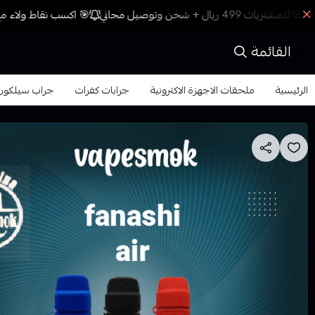
🎯 اكسب نقاط ولاء مع 
القائمة
الرئيسية
ملحقات الاجهزة الاكترونية
جرابات كفرات
جراب سيلكون فنشي اير i 'iir