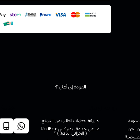
استعراض
العودة إلى أعلى
روابط تهمك
خدمة ا
لمدونة
طريقة خطوات الطلب من الموقع
 نحن
ما هي خدمة ريدبوكس RedBox
( الخزائن الذكية ) ؟
صوصية