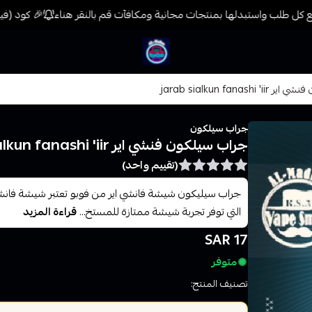
كل طلب واستبدلها بمنتجات مجانية ومكافآت قم بالنقر هناء
🎉 كود (فيب) خصم 7% على جميع المنتجات حتى المخفضة مسبق
فيب المدينة
jarab sialkun fanash
جراب سيلكون
جراب سيلكون فنشي اير jarab sialkun fanashi 'iir
(تقييم واحد)
جراب سيليكون شيشة فانشي اير من فوبو تعتبر شيشة فانشي 
التي توفر تجربة شيشة ممتازة للمستخ...
قراءة المزيد
17 SAR
متوفر
تصنيف المنتج:
جرابات كفرات