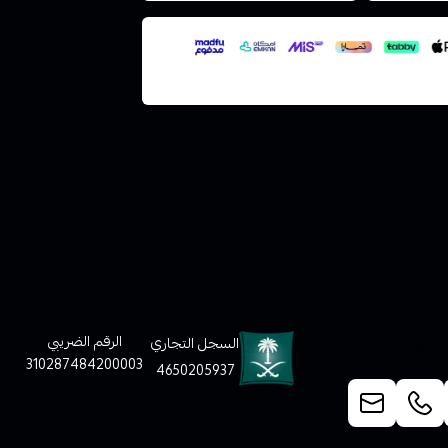
لعملاء
الرقم الضريبي
السجل التجاري
310287484200003
4650205937