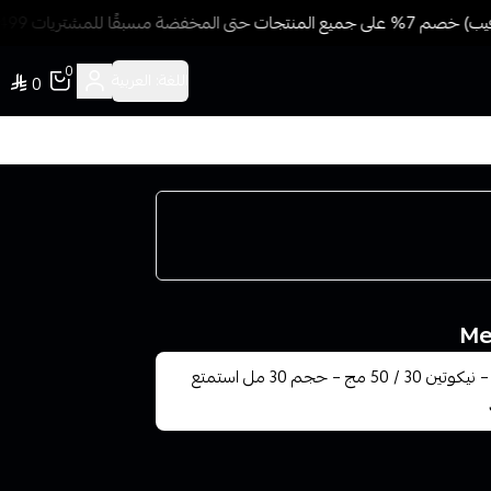
ضة مسبقًا للمشتريات 499 ريال + شحن وتوصيل مجاني
0
اللغة:
العربية
0
🍑❄️ نكهة سولت ميجا خوخ بارد Mega Peach Ice Salt – نيكوتين 30 / 50 مج – حجم 30 مل استمتع