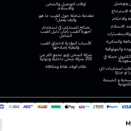
وتوصيل
اوقات التوصيل والشحن
والاستلام
الاسترجاع
مقدمة شاملة حول الفيب: ما هو،
 والاحكام
وكيف يعمل؟
ند الاستلام
نصائح للمبتدئين في استخدام
أجهزة الفيب بأمان دليل الفيب
والاستفسارات
الشامل
ائعة والمتكررة
الأسباب المؤدية لاحتراق الفيب
وكيفية إصلاحها
دة والموثوقية
شركة الشحن اوتو تجمع اكثر من
لكتروني جملة في
200 شركة شحن داخلية ودولية
سعودية
نظام الولاء نقاط ومكافاة
لب لمشتريات تابي
را او مدئ
لسحبة و الشيشة
لكترونية