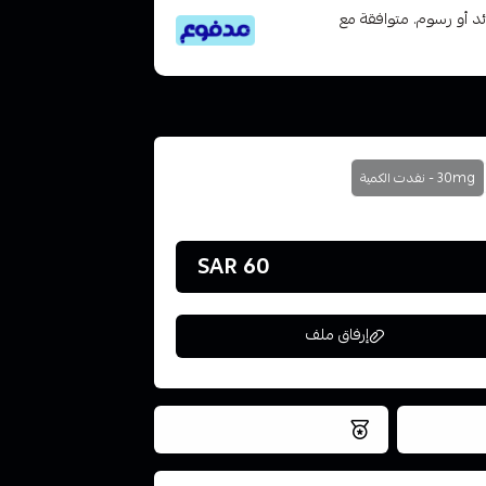
تى 6 دفعات، بدون فوائد أو رسوم. متوافقة مع
30mg - نفدت الكمية
60 SAR
إرفاق ملف
فس اليوم
نتميز بلجودة والتخزين الامن
ملف هنا