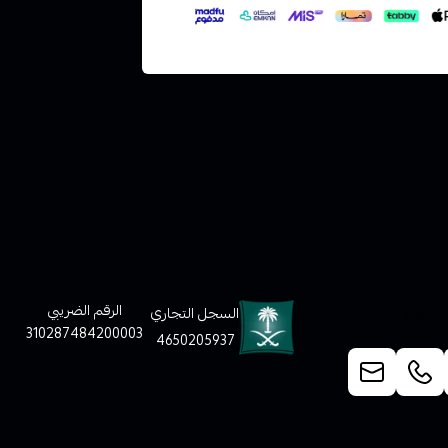
لعملاء
الرقم الضريبي
السجل التجاري
310287484200003
4650205937