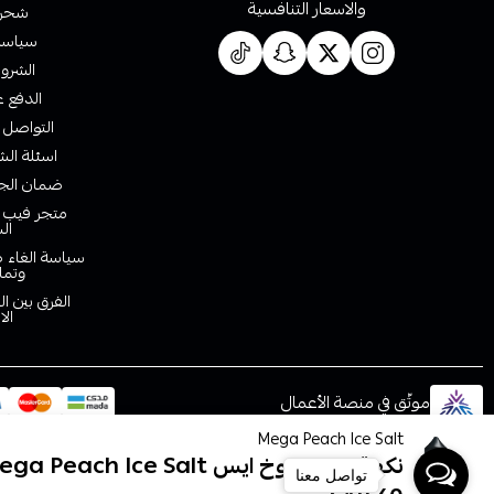
والاسعار التنافسية
شحن 
سياسة 
الشروط
الدفع ع
التواصل 
اسئلة الش
ضمان الجو
متجر فيب ا
ال
سياسة الغاء ط
وتما
الفرق بين ا
الا
موثّق في منصة الأعمال
Mega Peach Ice Salt
نكهة ميجا خوخ ايس Mega Peach Ice Salt
تواصل معنا