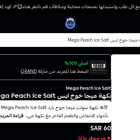
 كل طلب واستبدلها بمنتجات مجانية ومكافآت قم بالنقر هناء
🎉 كود (فيب) خصم 7% على جميع المنتجات حتى المخف
فيب المدينة
ا خوخ ايس Mega Peach Ice Salt
أصلي 100%
اضغط هنا للمزيد من ماركة
GRAND
Mega Peach Ice Salt
نكهة ميجا خوخ ايس Mega Peach Ice Salt
بأجواء الانتعاش والطعم الفاخر مع نكهة مي...
قراءة المزيد
60 SAR
غير متوفر حاليًا