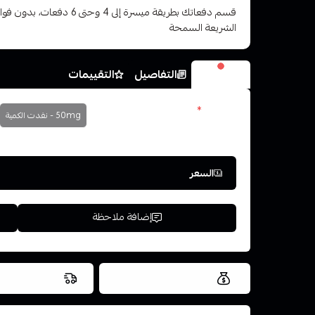
قسم دفعاتك بطريقة ميسرة إلى 4 وح
الشريعة السمحة
الخيارات
التفاصيل
التقييمات
النكوتين
*
50mg - نفدت الكمية
اختر
السعر
إضافة ملاحظة
العروض والشحن مجاني
شحن سريع في ن
اسحب و افلت ال
استعراض