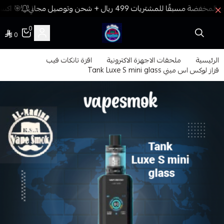
🎯 اكسب
0
0
فيب المدينة
الرئيسية
ملحقات الاجهزة الاكترونية
اقزة تانكات فيب
قزاز لوكس اس ميني Tank Luxe S mini glass