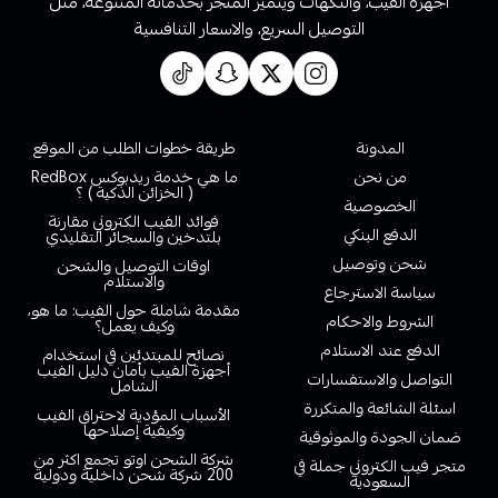
أجهزة الفيب، والنكهات ويتميز المتجر بخدماته المتنوعة، مثل
التوصيل السريع، والاسعار التنافسية
روابط تهمك
المدونة
طريقة خطوات الطلب من الموقع
من نحن
ما هي خدمة ريدبوكس RedBox
( الخزائن الذكية ) ؟
الخصوصية
فوائد الفيب الكتروني مقارنة
الدفع البنكي
بلتدخين والسجائر التقليدي
شحن وتوصيل
اوقات التوصيل والشحن
والاستلام
سياسة الاسترجاع
مقدمة شاملة حول الفيب: ما هو،
الشروط والاحكام
وكيف يعمل؟
الدفع عند الاستلام
نصائح للمبتدئين في استخدام
أجهزة الفيب بأمان دليل الفيب
التواصل والاستفسارات
الشامل
اسئلة الشائعة والمتكررة
الأسباب المؤدية لاحتراق الفيب
وكيفية إصلاحها
ضمان الجودة والموثوقية
شركة الشحن اوتو تجمع اكثر من
متجر فيب الكتروني جملة في
200 شركة شحن داخلية ودولية
السعودية