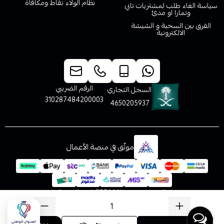
نظام الولاء نقاط ومكافاة
سياسة الغاء طلب لمشتريات تابي
وتمارا او مدئ
الفرق بين السحبة و الشيشة
الالكترونية
خدمة العملاء
الرقم الضريبي
السجل التجاري
310287484200003
4650205937
موثّق في منصة الأعمال
الحقوق محفوظة | 2026
فيب المدينة