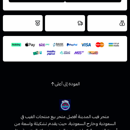
العروض والشحن
شحن سريع في نفس
نتميز بلجودة
مجاني
اليوم
اسحب و افلت الملف هنا
والتخزين الامن
استعراض
العودة إلى أعلى
متجر فيب المدينة أفضل متجر بيع منتجات الفيب في
السعودية وخارج السعودية، حيث يقدم تشكيلة واسعة من