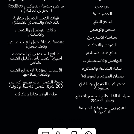
من نحن
ما هي خدمة ريدبوكس RedBox
( الخزائن الذكية ) ؟
الخصوصية
فوائد الفيب الكتروني مقارنة
الدفع البنكي
بلتدخين والسجائر التقليدي
شحن وتوصيل
اوقات التوصيل والشحن
والاستلام
سياسة الاسترجاع
مقدمة شاملة حول الفيب: ما هو،
الشروط والاحكام
وكيف يعمل؟
الدفع عند الاستلام
نصائح للمبتدئين في استخدام
أجهزة الفيب بأمان دليل الفيب
التواصل والاستفسارات
الشامل
اسئلة الشائعة والمتكررة
الأسباب المؤدية لاحتراق الفيب
وكيفية إصلاحها
ضمان الجودة والموثوقية
شركة الشحن اوتو تجمع اكثر من
متجر فيب الكتروني جملة في
200 شركة شحن داخلية ودولية
السعودية
نظام الولاء نقاط ومكافاة
سياسة الغاء طلب لمشتريات تابي
وتمارا او مدئ
الفرق بين السحبة و الشيشة
الالكترونية
خدمة العملاء