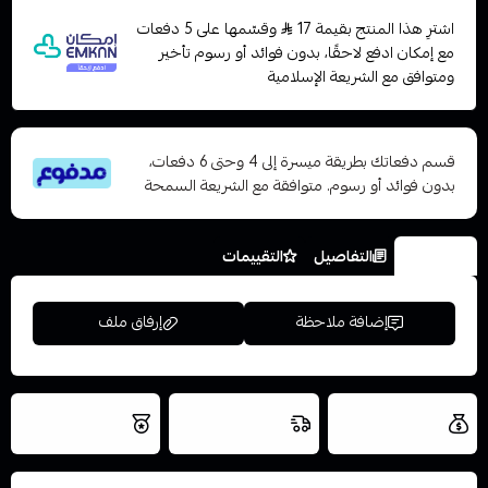
اشترِ هذا المنتج بقيمة 17
وقسّمها على 5 دفعات
مع إمكان ادفع لاحقًا، بدون فوائد أو رسوم تأخير
ومتوافق مع الشريعة الإسلامية
قسم دفعاتك بطريقة ميسرة إلى 4 وحتى 6 دفعات،
بدون فوائد أو رسوم. متوافقة مع الشريعة السمحة
الخيارات
التفاصيل
التقييمات
إضافة ملاحظة
إرفاق ملف
العروض والشحن
شحن سريع في نفس
نتميز بلجودة
مجاني
اليوم
اسحب و افلت الملف هنا
والتخزين الامن
استعراض