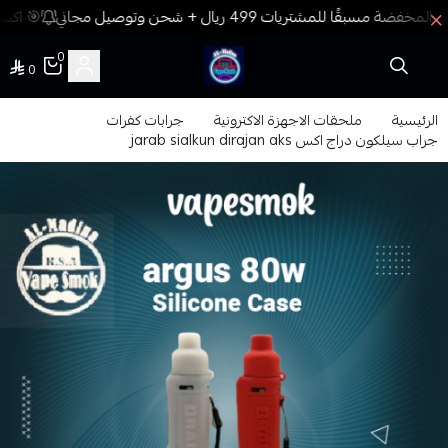
🎯 اكسب
0
0
فيب المدينة
الرئيسية
ملحقات الاجهزة الاكترونية
جرابات كفرات
جراب سيلكون دراج اكس jarab sialkun dirajan aks