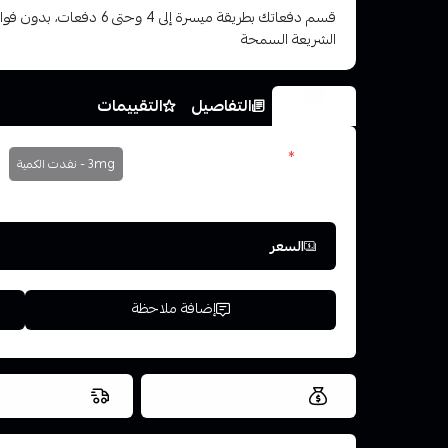
قسم دفعاتك بطريقة ميسرة إلى 4 وح
الشريعة السمحة
الخيارات
التفاصيل
التقييمات
نكوتين
*
3mg - نفدت الكمية
اختر
السعر
إضافة ملاحظة
العروض والشحن مجاني
شحن سريع في ن
اسحب و افلت ال
استعراض