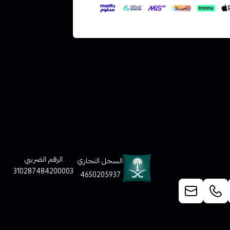
لعملاء
الرقم الضريبي
السجل التجاري
310287484200003
4650205937