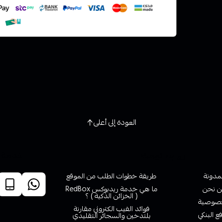
العودة إلى أعلى
روابط تهمك
خدمة ا
لمدونة
طريقة خطوات الطلب من الموقع
 نحن
ما هي خدمة ريدبوكس RedBox
( الخزائن الذكية ) ؟
صوصية
فوائد الفيب الكتروني مقارنة
ع البنكي
بلتدخين والسجائر التقليدي