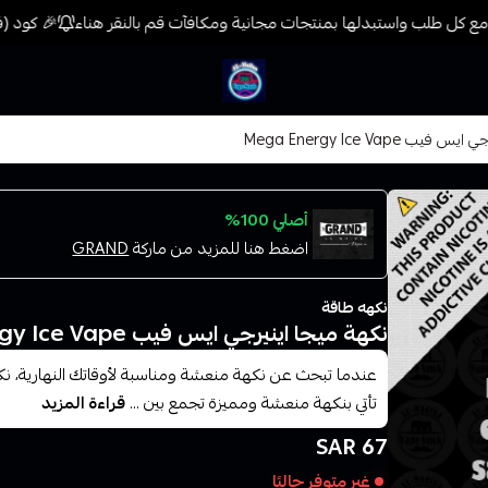
ع كل طلب واستبدلها بمنتجات مجانية ومكافآت قم بالنقر هناء
🎉 كود (فيب) خصم 7% على جميع المنتجات حتى المخف
فيب المدينة
 Mega Energy Ice Vape
أصلي 100%
اضغط هنا للمزيد من ماركة
GRAND
نكهه طاقة
نكهة ميجا اينيرجي ايس فيب Mega Energy Ice Vape
عندما تبحث عن نكهة منعشة ومناسبة لأوقاتك النهارية، نكه
تأتي بنكهة منعشة ومميزة تجمع بين ...
قراءة المزيد
67 SAR
غير متوفر حاليًا