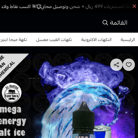
🎯 اكسب نقاط ولاء م
القائمة
الرئيسية
النكهات الاكترونية
نكهات الفيب معسل
نكهة ميجا اينيرجي ايس فيب