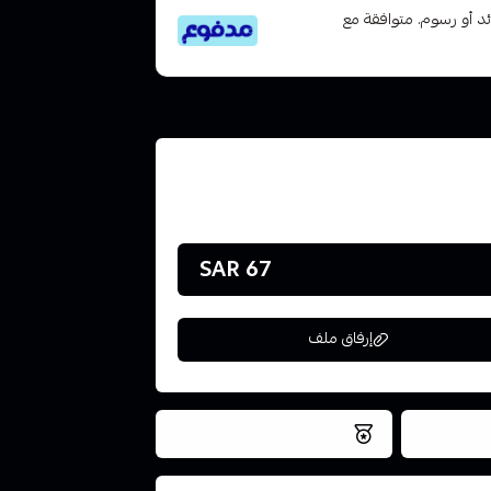
تى 6 دفعات، بدون فوائد أو رسوم. متوافقة مع
67 SAR
إرفاق ملف
فس اليوم
نتميز بلجودة والتخزين الامن
ملف هنا