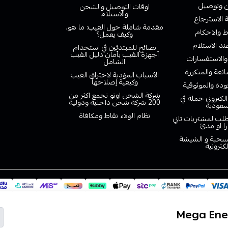
وتوصيل
اوقات التوصيل والشحن
والاستلام
الاسترجاع
مقدمة شاملة حول الفيب: ما هو،
 والاحكام
وكيف يعمل؟
ند الاستلام
نصائح للمبتدئين في استخدام
أجهزة الفيب بأمان دليل الفيب
والاستفسارات
الشامل
ائعة والمتكررة
الأسباب المؤدية لاحتراق الفيب
وكيفية إصلاحها
دة والموثوقية
شركة الشحن اوتو تجمع اكثر من
لكتروني جملة في
200 شركة شحن داخلية ودولية
سعودية
نظام الولاء نقاط ومكافاة
لب لمشتريات تابي
را او مدئ
لسحبة و الشيشة
لكترونية