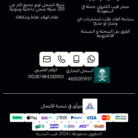
شركة الشحن اوتو تجمع اكثر من
متجر فيب الكتروني جملة في
200 شركة شحن داخلية ودولية
السعودية
نظام الولاء نقاط ومكافاة
سياسة الغاء طلب لمشتريات تابي
وتمارا او مدئ
الفرق بين السحبة و الشيشة
الالكترونية
خدمة العملاء
الرقم الضريبي
السجل التجاري
310287484200003
4650205937
موثّق في منصة الأعمال
الحقوق محفوظة | 2026
فيب المدينة