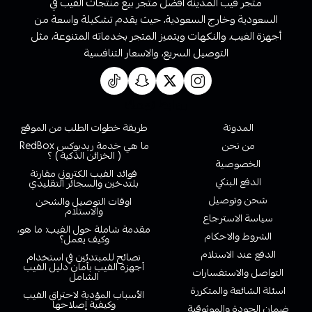
متجر فيب المدينة أفضل متجر بيع منتجات الفيب في
السعودية وخارج السعودية، حيث يقدم تشكيلة واسعة من
أجهزة الفيب، والنكهات ويتميز المتجر بخدماته المتنوعة، مثل
التوصيل السريع، والاسعار التنافسية
روابط تهمك
المدونة
طريقة خطوات الطلب من الموقع
من نحن
ما هي خدمة ريدبوكس RedBox
( الخزائن الذكية ) ؟
الخصوصية
فوائد الفيب الكتروني مقارنة
الدفع البنكي
بلتدخين والسجائر التقليدي
شحن وتوصيل
اوقات التوصيل والشحن
والاستلام
سياسة الاسترجاع
مقدمة شاملة حول الفيب: ما هو،
الشروط والاحكام
وكيف يعمل؟
الدفع عند الاستلام
نصائح للمبتدئين في استخدام
أجهزة الفيب بأمان دليل الفيب
التواصل والاستفسارات
الشامل
اسئلة الشائعة والمتكررة
الأسباب المؤدية لاحتراق الفيب
وكيفية إصلاحها
ضمان الجودة والموثوقية