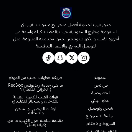
متجر فيب المدينة أفضل متجر بيع منتجات الفيب في
السعودية وخارج السعودية، حيث يقدم تشكيلة واسعة من
أجهزة الفيب، والنكهات ويتميز المتجر بخدماته المتنوعة، مثل
التوصيل السريع، والاسعار التنافسية
روابط تهمك
المدونة
طريقة خطوات الطلب من الموقع
من نحن
ما هي خدمة ريدبوكس RedBox
( الخزائن الذكية ) ؟
الخصوصية
فوائد الفيب الكتروني مقارنة
الدفع البنكي
بلتدخين والسجائر التقليدي
شحن وتوصيل
اوقات التوصيل والشحن
والاستلام
سياسة الاسترجاع
مقدمة شاملة حول الفيب: ما هو،
الشروط والاحكام
وكيف يعمل؟
الدفع عند الاستلام