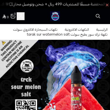
🎯 اكس
0
0
فيب المدينة
الرئيسية
النكهات الاكترونية
نكهات السيجارة الاكتروني سولت
نكهة ترك سور بطيخ سولت tarak sur watermelon salt