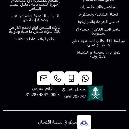
نصائح للمبتدئين في استخدام
أجهزة الفيب بأمان دليل الفيب
التواصل والاستفسارات
الشامل
اسئلة الشائعة والمتكررة
الأسباب المؤدية لاحتراق الفيب
وكيفية إصلاحها
ضمان الجودة والموثوقية
شركة الشحن اوتو تجمع اكثر من
متجر فيب الكتروني جملة في
200 شركة شحن داخلية ودولية
السعودية
نظام الولاء نقاط ومكافاة
سياسة الغاء طلب لمشتريات تابي
وتمارا او مدئ
الفرق بين السحبة و الشيشة
الالكترونية
خدمة العملاء
الرقم الضريبي
السجل التجاري
310287484200003
4650205937
موثّق في منصة الأعمال